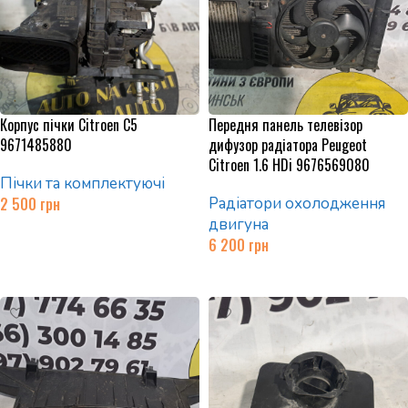
Корпус пічки Citroen C5
Передня панель телевізор
9671485880
дифузор радіатора Peugeot
Citroen 1.6 HDi 9676569080
Пічки та комплектуючі
2 500
грн
Радіатори охолодження
двигуна
Додати в кошик
6 200
грн
Додати в кошик