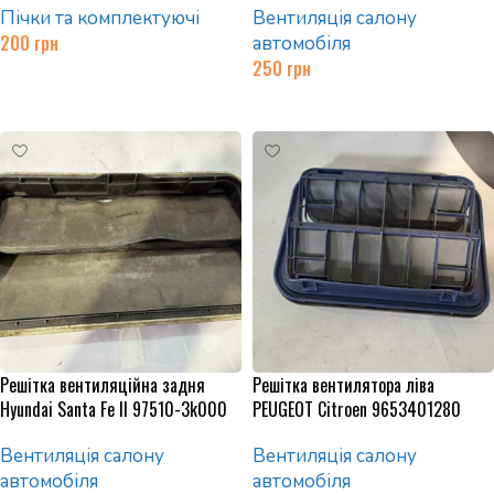
Пічки та комплектуючі
Вентиляція салону
200
грн
автомобіля
250
грн
Додати в кошик
Додати в кошик
Решітка вентиляційна задня
Решітка вентилятора ліва
Hyundai Santa Fe II 97510-3k000
PEUGEOT Citroen 9653401280
Вентиляція салону
Вентиляція салону
автомобіля
автомобіля