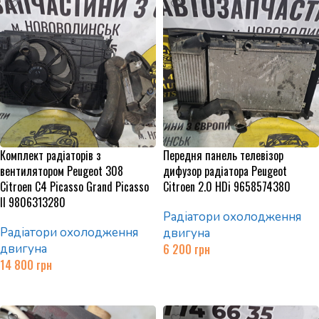
Комплект радіаторів з
Передня панель телевізор
вентилятором Peugeot 308
дифузор радіатора Peugeot
Citroen C4 Picasso Grand Picasso
Citroen 2.0 HDi 9658574380
II 9806313280
Радіатори охолодження
Радіатори охолодження
двигуна
двигуна
6 200
грн
14 800
грн
Додати в кошик
Додати в кошик