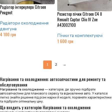
Радіатор інтеркулера Citroen
Peugeot
Резистор пічки Citroen C4 II
Renault Captur Clio IV Zoe
Радіатори охолодження
A43002100
двигуна
4 100
грн
Пічки та комплектуючі
1 600
грн
Додати в кошик
Додати в кошик
1
2
→
Нагрівання та охолодження: автозапчастини для ремонту та
обслуговування
Нагрівання та охолодження
— категорія, де зручно підібрати
автозапчастини для планового сервісу та відновлення авто. У каталозі
легко знайти рішення під різні марки й моделі, порівняти характеристики
та підібрати оптимальну ціну.
Що входить у категорію Нагрівання та охолодження