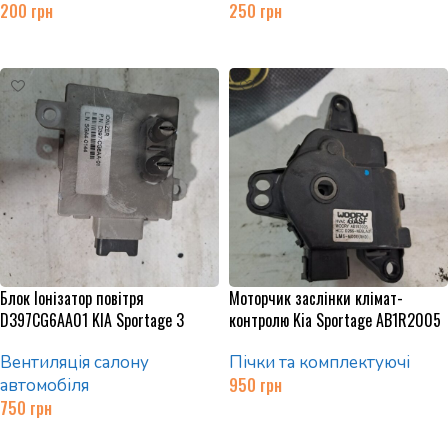
200
грн
250
грн
Додати в кошик
Додати в кошик
Блок Іонізатор повітря
Моторчик заслінки клімат-
D397CG6AA01 KIA Sportage 3
контролю Kia Sportage AB1R2005
Вентиляція салону
Пічки та комплектуючі
950
грн
автомобіля
750
грн
Додати в кошик
Додати в кошик