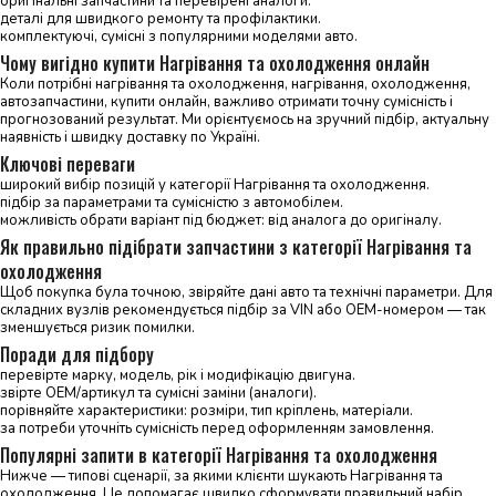
оригінальні запчастини та перевірені аналоги.
деталі для швидкого ремонту та профілактики.
комплектуючі, сумісні з популярними моделями авто.
Чому вигідно купити Нагрівання та охолодження онлайн
Коли потрібні нагрівання та охолодження, нагрівання, охолодження,
автозапчастини, купити онлайн, важливо отримати точну сумісність і
прогнозований результат. Ми орієнтуємось на зручний підбір, актуальну
наявність і швидку доставку по Україні.
Ключові переваги
широкий вибір позицій у категорії Нагрівання та охолодження.
підбір за параметрами та сумісністю з автомобілем.
можливість обрати варіант під бюджет: від аналога до оригіналу.
Як правильно підібрати запчастини з категорії Нагрівання та
охолодження
Щоб покупка була точною, звіряйте дані авто та технічні параметри. Для
складних вузлів рекомендується підбір за VIN або OEM-номером — так
зменшується ризик помилки.
Поради для підбору
перевірте марку, модель, рік і модифікацію двигуна.
звірте OEM/артикул та сумісні заміни (аналоги).
порівняйте характеристики: розміри, тип кріплень, матеріали.
за потреби уточніть сумісність перед оформленням замовлення.
Популярні запити в категорії Нагрівання та охолодження
Нижче — типові сценарії, за якими клієнти шукають Нагрівання та
охолодження. Це допомагає швидко сформувати правильний набір