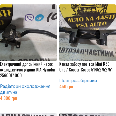
Електричний допоміжний насос
Канал забору повітря Mini R56
охолоджуючої рідини KIA Hyundai
One / Cooper Coupe 51452752751
25600E4000
Повітрозабірники
Радіатори охолодження
450
грн
двигуна
Додати в кошик
4 300
грн
Додати в кошик