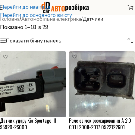
Перейти до навігації
Перейти до основного вмісту
Головна
/
Автомобільна електрика
/
Датчики
Показано 1–18 із 29
Показати бічну панель
Датчик удару Kia Sportage III
Реле свічок розжарювання A 2.0
95920-2S000
CDTI 2008-2017 0522122601