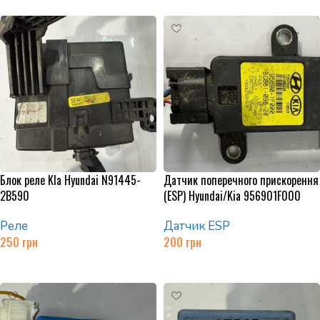
Блок реле KIa Hyundai N91445-
Датчик поперечного прискорення
2B590
(ESP) Hyundai/Kia 956901F000
Реле
Датчик ESP
250
грн
200
грн
Додати в кошик
Додати в кошик