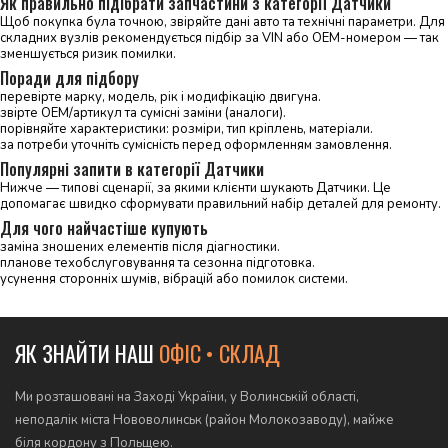
Як правильно підібрати запчастини з категорії Датчики
Щоб покупка була точною, звіряйте дані авто та технічні параметри. Для
складних вузлів рекомендується підбір за VIN або OEM-номером — так
зменшується ризик помилки.
Поради для підбору
перевірте марку, модель, рік і модифікацію двигуна.
звірте OEM/артикул та сумісні заміни (аналоги).
порівняйте характеристики: розміри, тип кріплень, матеріали.
за потреби уточніть сумісність перед оформленням замовлення.
Популярні запити в категорії Датчики
Нижче — типові сценарії, за якими клієнти шукають Датчики. Це
допомагає швидко сформувати правильний набір деталей для ремонту.
Для чого найчастіше купують
заміна зношених елементів після діагностики.
планове техобслуговування та сезонна підготовка.
усунення сторонніх шумів, вібрацій або помилок системи.
ЯК ЗНАЙТИ НАШ
ОФІС • СКЛАД
Ми розташовані на Заході України, у Волинській області,
неподалік міста Нововолинськ (район Молокозаводу), майже
біля кордону з Польщею.