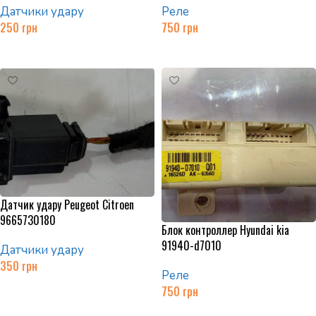
Датчики удару
Реле
250
грн
750
грн
Додати в кошик
Додати в кошик
Датчик удару Peugeot Citroen
9665730180
Блок контроллер Hyundai kia
91940-d7010
Датчики удару
350
грн
Реле
Додати в кошик
750
грн
Додати в кошик