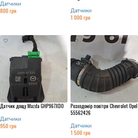
Датчики
800
грн
Датчики
1 000
грн
Додати в кошик
Додати в кошик
Датчик дощу Mazda GHP967XD0
Розходомір повітря Chevrolet Opel
55562426
Датчики
950
грн
Датчики
1 500
грн
Додати в кошик