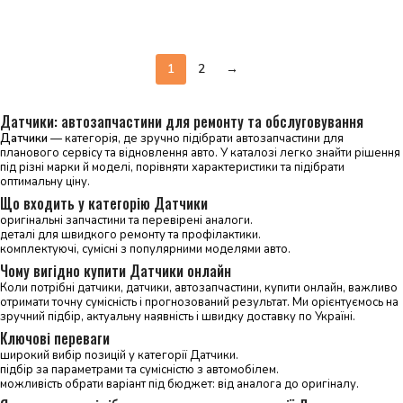
Додати в кошик
1
2
→
Датчики: автозапчастини для ремонту та обслуговування
Датчики
— категорія, де зручно підібрати автозапчастини для
планового сервісу та відновлення авто. У каталозі легко знайти рішення
під різні марки й моделі, порівняти характеристики та підібрати
оптимальну ціну.
Що входить у категорію Датчики
оригінальні запчастини та перевірені аналоги.
деталі для швидкого ремонту та профілактики.
комплектуючі, сумісні з популярними моделями авто.
Чому вигідно купити Датчики онлайн
Коли потрібні датчики, датчики, автозапчастини, купити онлайн, важливо
отримати точну сумісність і прогнозований результат. Ми орієнтуємось на
зручний підбір, актуальну наявність і швидку доставку по Україні.
Ключові переваги
широкий вибір позицій у категорії Датчики.
підбір за параметрами та сумісністю з автомобілем.
можливість обрати варіант під бюджет: від аналога до оригіналу.