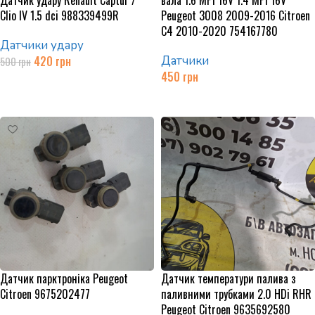
Датчик удару Renault Captur /
вала 1.6 MPI 16V 1.4 MPI 16V
Clio IV 1.5 dci 988339499R
Peugeot 3008 2009-2016 Citroen
C4 2010-2020 754167780
Датчики удару
420
грн
Датчики
500
грн
450
грн
Додати в кошик
Додати в кошик
Датчик парктроніка Peugeot
Датчик температури палива з
Citroen 9675202477
паливними трубками 2.0 HDi RHR
Peugeot Citroen 9635692580