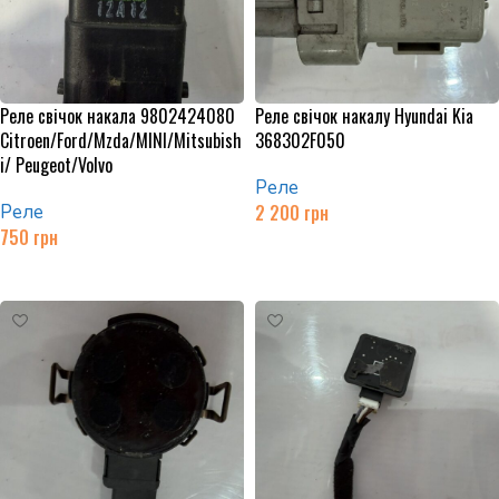
Реле свічок накала 9802424080
Реле свічок накалу Hyundai Kia
Citroen/Ford/Mzda/MINI/Mitsubish
368302F050
i/ Peugeot/Volvo
Реле
Реле
2 200
грн
750
грн
Додати в кошик
Додати в кошик