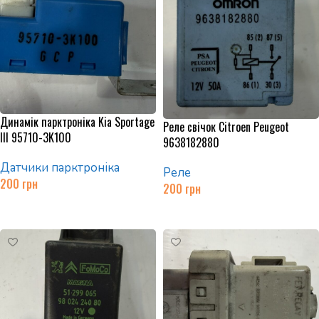
Динамік парктроніка Kia Sportage
Реле свічок Citroen Peugeot
III 95710-3K100
9638182880
Датчики парктроніка
Реле
200
грн
200
грн
Додати в кошик
Додати в кошик