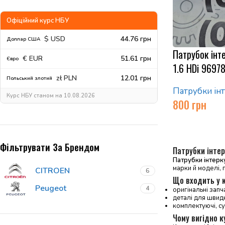
Офіційний курс НБУ
$ USD
44.76 грн
Доллар США
Патрубок інт
€ EUR
51.61 грн
Євро
1.6 HDi 9697
zł PLN
12.01 грн
Польський злотий
Патрубки ін
Курс НБУ станом на 10.08.2026
800
грн
Фільтрувати За Брендом
Патрубки інте
Патрубки інтерк
марки й моделі, 
CITROEN
6
Що входить у 
Peugeot
4
оригінальні запч
деталі для швид
комплектуючі, су
Чому вигідно к