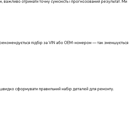
н, важливо отримати точну сумісність і прогнозований результат. Ми
ів рекомендується підбір за VIN або OEM-номером — так зменшується
є швидко сформувати правильний набір деталей для ремонту.