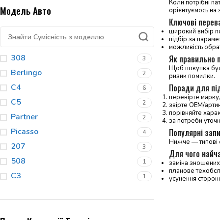
Коли потрібні па
Модель Авто
орієнтуємось на з
Ключові перев
широкий вибір по
підбір за параме
можливість обрат
308
Як правильно п
3
Щоб покупка була
Berlingo
2
ризик помилки.
C4
Поради для пі
6
перевірте марку,
C5
2
звірте OEM/артику
порівняйте харак
Partner
2
за потреби уточ
Picasso
Популярні запи
4
Нижче — типові 
207
3
Для чого найч
508
1
заміна зношених 
планове техобсл
C3
1
усунення сторонн