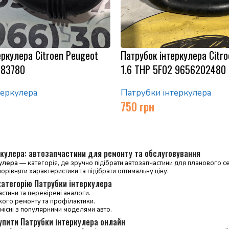
еркулера Citroen Peugeot
Патрубок інтеркулера Citr
883780
1.6 THP 5F02 9656202480
теркулера
Патрубки інтеркулера
750
грн
ркулера: автозапчастини для ремонту та обслуговування
улера
— категорія, де зручно підібрати автозапчастини для планового сер
порівняти характеристики та підібрати оптимальну ціну.
категорію Патрубки інтеркулера
астини та перевірені аналоги.
кого ремонту та профілактики.
місні з популярними моделями авто.
упити Патрубки інтеркулера онлайн