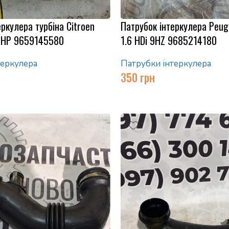
ркулера турбіна Citroen
Патрубок інтеркулера Peug
 THP 9659145580
1.6 HDi 9HZ 9685214180
теркулера
Патрубки інтеркулера
350
грн