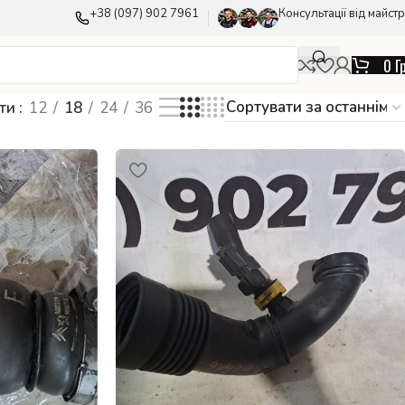
+38 (097) 902 7961
Консультації від майстр
0
Г
ати
12
18
24
36