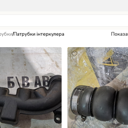
рубки
/
Патрубки інтеркулера
Показ