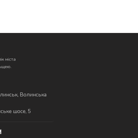
ік міста
льщею.
линськ, Волинська
вське шосе, 5
И