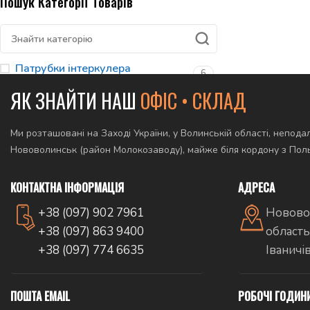
Пошук Категорії Товарів
Патрубки інтеркулера
6
ЯК ЗНАЙТИ НАШ
ОФІС • СКЛАД
Ми розташовані на Заході України, у Волинській області, неподал
Нововолинськ (район Молокозаводу), майже біля кордону з По
КОНТАКТНА ІНФОРМАЦІЯ
АДРЕСА
+38 (097) 902 7961
Новово
+38 (097) 863 9400
область
+38 (097) 774 6635
Іваничі
ПОШТА EMAIL
РОБОЧІ ГОДИН