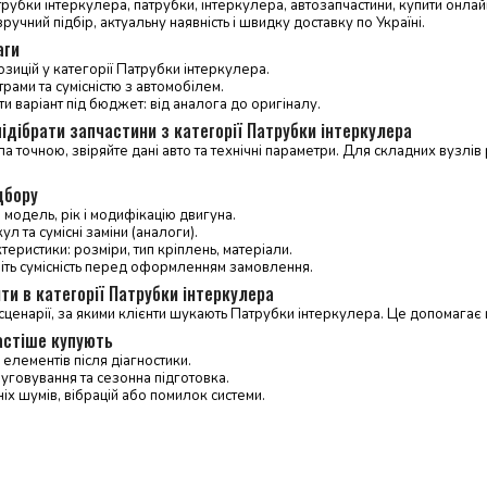
трубки інтеркулера, патрубки, інтеркулера, автозапчастини, купити онлай
ручний підбір, актуальну наявність і швидку доставку по Україні.
аги
зицій у категорії Патрубки інтеркулера.
трами та сумісністю з автомобілем.
и варіант під бюджет: від аналога до оригіналу.
ідібрати запчастини з категорії Патрубки інтеркулера
 точною, звіряйте дані авто та технічні параметри. Для складних вузл
дбору
 модель, рік і модифікацію двигуна.
л та сумісні заміни (аналоги).
теристики: розміри, тип кріплень, матеріали.
ніть сумісність перед оформленням замовлення.
ти в категорії Патрубки інтеркулера
сценарії, за якими клієнти шукають Патрубки інтеркулера. Це допомага
астіше купують
елементів після діагностики.
уговування та сезонна підготовка.
іх шумів, вібрацій або помилок системи.