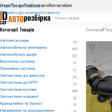
аталог
Про нас
Розібрані авто
Контакти
Блог
Перейти до навігації
Перейти до основного вмісту
Категорії Товарів
Головна
/
Пат
Автоаксесуари
44
Автомобільна електрика
432
Автомобільні двері
157
Вихлопна система
17
Гальмівна система
31
Запчастини до двигуна
55
Запчастини до КПП
34
Запчастини кузова
486
Запчастини ходової
32
Кронштейни та Захист
72
Нагрівання та охолодження