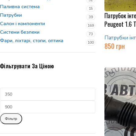
32
Паливна система
15
Патрубок інте
Патрубки
39
Peugeot 1.6
Салон і компоненти
169
Системи безпеки
73
Патрубки ін
Фари, ліхтарі, стопи, оптика
100
850
грн
Фільтрувати За Ціною
Фільтр