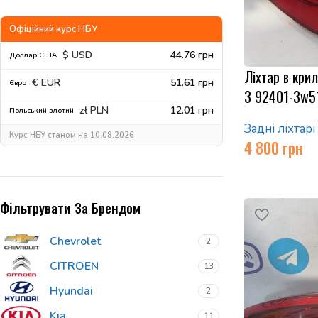
Офіційний курс НБУ
$ USD
44.76 грн
Доллар США
Ліхтар в крил
€ EUR
51.61 грн
Євро
3 92401-3w5
zł PLN
12.01 грн
Польський злотий
Задні ліхтарі
Курс НБУ станом на 10.08.2026
4 800
грн
Фільтрувати За Брендом
Chevrolet
2
CITROEN
13
Hyundai
2
Kia
11