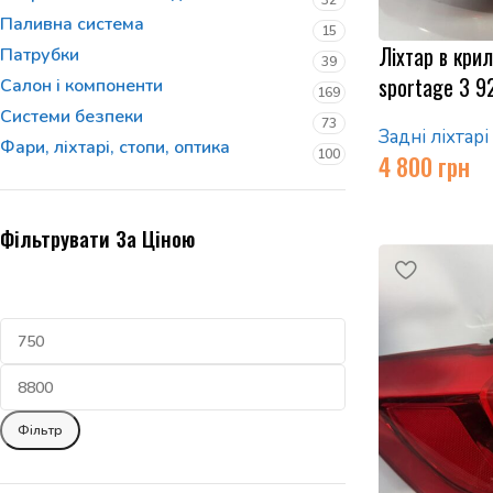
32
Паливна система
15
Ліхтар в крил
Патрубки
39
sportage 3 
Салон і компоненти
169
Системи безпеки
73
Задні ліхтарі
Фари, ліхтарі, стопи, оптика
100
4 800
грн
Фільтрувати За Ціною
Фільтр