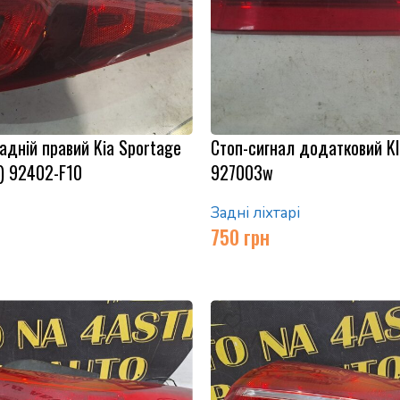
задній правий Kia Sportage
Стоп-сигнал додатковий KIA
) 92402-F10
927003w
Задні ліхтарі
750
грн