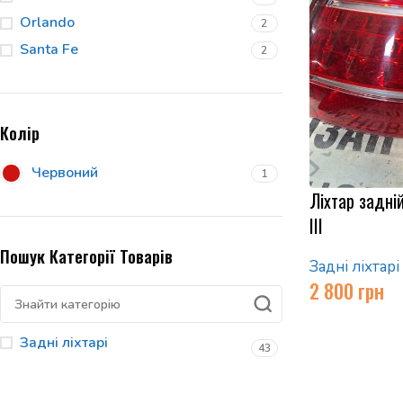
Orlando
2
Santa Fe
2
Колір
Червоний
1
Ліхтар задні
III
Пошук Категорії Товарів
Задні ліхтарі
2 800
грн
Задні ліхтарі
43