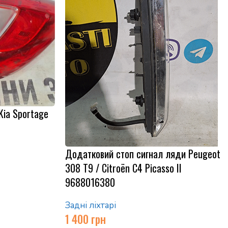
Kia Sportage
Додатковий стоп сигнал ляди Peugeot
308 T9 / Citroën C4 Picasso II
9688016380
Задні ліхтарі
1 400
грн