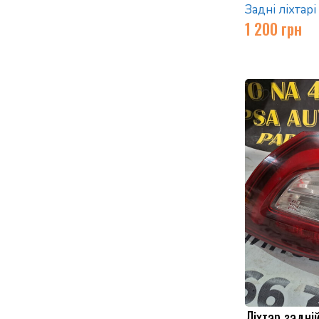
Задні ліхтарі
1 200
грн
Ліхтар задні