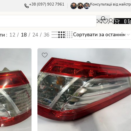
+38 (097) 902 7961
Консультації від майстр
0
Г
ати
12
18
24
36