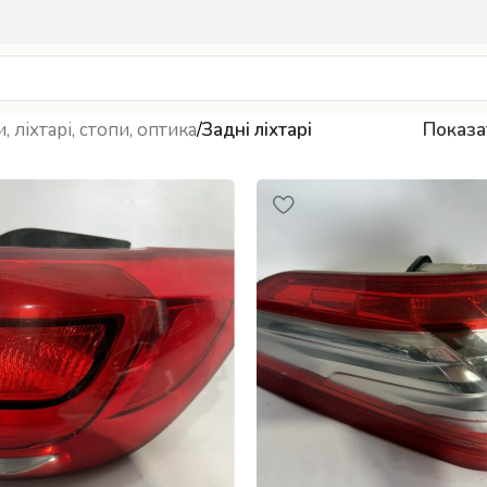
, ліхтарі, стопи, оптика
/
Задні ліхтарі
Показ