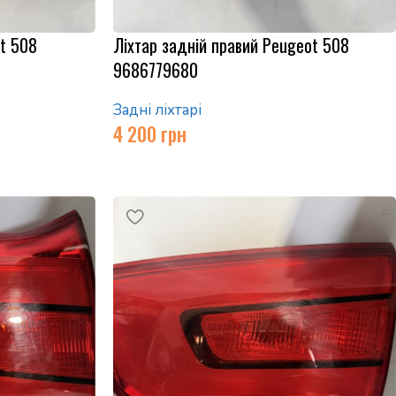
ot 508
Ліхтар задній правий Peugeot 508
9686779680
Задні ліхтарі
4 200
грн