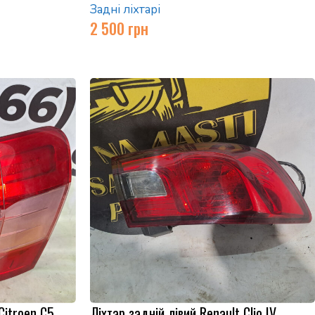
Задні ліхтарі
2 500
грн
Citroen C5
Ліхтар задній лівий Renault Clio IV