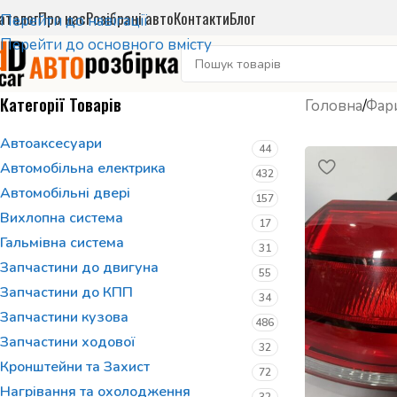
аталог
Про нас
Розібрані авто
Контакти
Блог
Перейти до навігації
Перейти до основного вмісту
Категорії Товарів
Головна
/
Фари
Автоаксесуари
44
Автомобільна електрика
432
Автомобільні двері
157
Вихлопна система
17
Гальмівна система
31
Запчастини до двигуна
55
Запчастини до КПП
34
Запчастини кузова
486
Запчастини ходової
32
Кронштейни та Захист
72
Нагрівання та охолодження