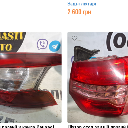
Задні ліхтарі
2 600
грн
й правий у крило Peugeot
Ліхтар стоп задній правий 