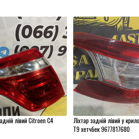
адній лівий Citroen C4
Ліхтар задній лівий у крил
T9 хетчбек 9677817680