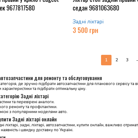
ек 9677817580
седан 9681063680
Задні ліхтарі
3 500
грн
1
2
3
 автозапчастини для ремонту та обслуговування
тегорія, де зручно підібрати автозапчастини для планового сервісу та ві
и характеристики та підібрати оптимальну ціну.
атегорію Задні ліхтарі
астини та перевірені аналоги.
кого ремонту та профілактики.
місні з популярними моделями авто.
упити Задні ліхтарі онлайн
ні ліхтарі, задні, ліхтарі, автозапчастини, купити онлайн, важливо отрима
 наявність і швидку доставку по Україні.
аги