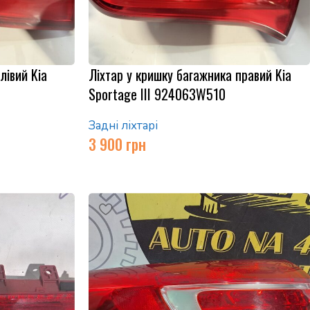
лівий Kia
Ліхтар у кришку багажника правий Kia
Sportage ІІІ 924063W510
Задні ліхтарі
3 900
грн