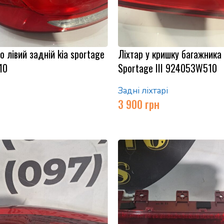
о лівий задній kia sportage
Ліхтар у кришку багажника 
10
Sportage ІІІ 924053W510
Задні ліхтарі
3 900
грн