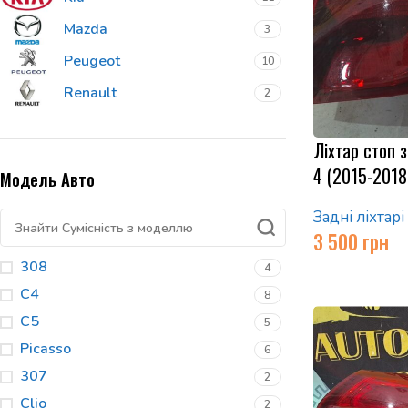
Mazda
3
Peugeot
10
Renault
2
Ліхтар стоп 
4 (2015-2018
Модель Авто
Задні ліхтарі
3 500
грн
308
4
C4
8
C5
5
Picasso
6
307
2
Clio
2