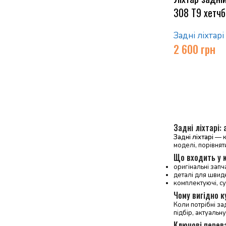
308 T9 хетчб
Задні ліхтарі
2 600
грн
Задні ліхтарі:
Задні ліхтарі
— ка
моделі, порівнят
Що входить у к
оригінальні запч
деталі для швид
комплектуючі, су
Чому вигідно к
Коли потрібні зад
підбір, актуальну
Ключові перев