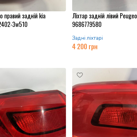
о правий задній kia
Ліхтар задній лівий Peuge
92402-3w510
9686779580
Задні ліхтарі
4 200
грн