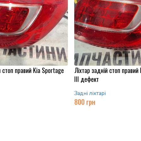
й стоп правий Kia Sportage
Ліхтар задній стоп правий 
III дефект
Задні ліхтарі
800
грн