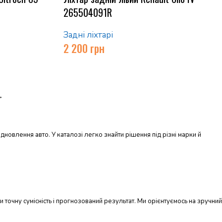
265504091R
Задні ліхтарі
2 200
грн
→
дновлення авто. У каталозі легко знайти рішення під різні марки й
ти точну сумісність і прогнозований результат. Ми орієнтуємось на зручний