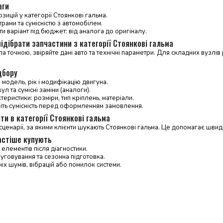
аги
зицій у категорії Стоянкові гальма.
трами та сумісністю з автомобілем.
и варіант під бюджет: від аналога до оригіналу.
ідібрати запчастини з категорії Стоянкові гальма
 точною, звіряйте дані авто та технічні параметри. Для складних вузл
дбору
 модель, рік і модифікацію двигуна.
л та сумісні заміни (аналоги).
теристики: розміри, тип кріплень, матеріали.
ніть сумісність перед оформленням замовлення.
ти в категорії Стоянкові гальма
сценарії, за якими клієнти шукають Стоянкові гальма. Це допомагає шви
астіше купують
елементів після діагностики.
уговування та сезонна підготовка.
іх шумів, вібрацій або помилок системи.