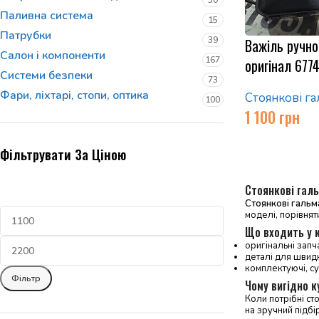
30
Паливна система
15
Патрубки
39
Важіль ручно
Салон і компоненти
167
оригінал 677
Системи безпеки
73
Фари, ліхтарі, стопи, оптика
Стоянкові га
100
1 100
грн
Фільтрувати За Ціною
Стоянкові гал
Стоянкові гальм
моделі, порівнят
Що входить у 
оригінальні запч
деталі для швид
комплектуючі, су
Фільтр
Чому вигідно к
Коли потрібні ст
на зручний підбір