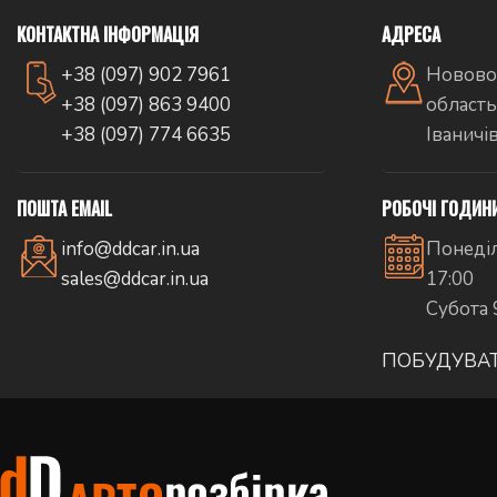
КОНТАКТНА ІНФОРМАЦІЯ
АДРЕСА
+38 (097) 902 7961
Новово
+38 (097) 863 9400
область
+38 (097) 774 6635
Іваничі
ПОШТА EMAIL
РОБОЧІ ГОДИН
info@ddcar.in.ua
Понеділ
sales@ddcar.in.ua
17:00
Субота 
ПОБУДУВА