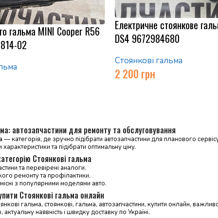
Електричне стоянкове галь
го гальма MINI Cooper R56
DS4 9672984680
4814-02
Стоянкові гальма
льма
2 200
грн
ьма: автозапчастини для ремонту та обслуговування
а
— категорія, де зручно підібрати автозапчастини для планового сервісу 
и характеристики та підібрати оптимальну ціну.
категорію Стоянкові гальма
астини та перевірені аналоги.
кого ремонту та профілактики.
місні з популярними моделями авто.
упити Стоянкові гальма онлайн
оянкові гальма, стоянкові, гальма, автозапчастини, купити онлайн, важлив
, актуальну наявність і швидку доставку по Україні.