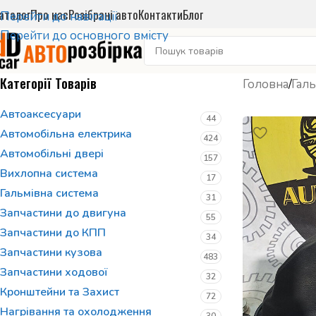
аталог
Про нас
Розібрані авто
Контакти
Блог
Перейти до навігації
Перейти до основного вмісту
Категорії Товарів
Головна
/
Галь
Автоаксесуари
44
Автомобільна електрика
424
Автомобільні двері
157
Вихлопна система
17
Гальмівна система
31
Запчастини до двигуна
55
Запчастини до КПП
34
Запчастини кузова
483
Запчастини ходової
32
Кронштейни та Захист
72
Нагрівання та охолодження