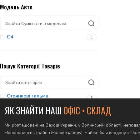
Модель Авто
C4
1
Пошук Категорії Товарів
Стоянкові гальма
3
ЯК ЗНАЙТИ НАШ
ОФІС • СКЛАД
Ми розташовані на Заході України, у Волинській області, неподал
Нововолинськ (район Молокозаводу), майже біля кордону з По