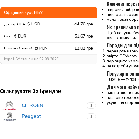
Ключові перев
широкий вибір по
Офіційний курс НБУ
підбір за параме
можливість обрат
$ USD
44.76 грн
Доллар США
Як правильно п
Щоб покупка була
€ EUR
51.67 грн
Євро
ризик помилки.
Поради для пі
zł PLN
12.02 грн
Польський злотий
перевірте марку,
звірте OEM/артику
Курс НБУ станом на 07.08.2026
порівняйте харак
за потреби уточ
Популярні запи
Нижче — типові 
Для чого найч
Фільтрувати За Брендом
заміна зношених 
планове техобсл
усунення сторонн
CITROEN
1
Peugeot
1