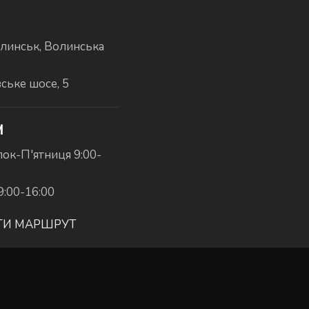
линськ, Волинська
вське шосе, 5
И
ок-П'ятниця 9:00-
9:00-16:00
ТИ МАРШРУТ