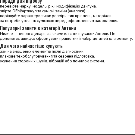
Поради для підбору
перевірте марку, модель, рік і модифікацію двигуна.
звірте OEM/артикул та сумісні заміни (аналоги).
порівняйте характеристики: розміри, тип кріплень, матеріали.
за потреби уточніть сумісність перед оформленням замовлення.
Популярні запити в категорії Антени
Нижче — типові сценарії, за якими клієнти шукають Антени. Це
допомагає швидко сформувати правильний набір деталей для ремонту.
Для чого найчастіше купують
заміна зношених елементів після діагностики.
планове техобслуговування та сезонна підготовка.
усунення сторонніх шумів, вібрацій або помилок системи.