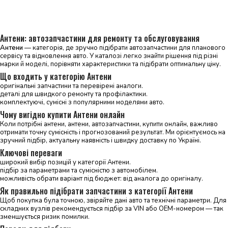
Читати далі
Антени: автозапчастини для ремонту та обслуговування
Антени
— категорія, де зручно підібрати автозапчастини для планового
сервісу та відновлення авто. У каталозі легко знайти рішення під різні
марки й моделі, порівняти характеристики та підібрати оптимальну ціну.
Що входить у категорію Антени
оригінальні запчастини та перевірені аналоги.
деталі для швидкого ремонту та профілактики.
комплектуючі, сумісні з популярними моделями авто.
Чому вигідно купити Антени онлайн
Коли потрібні антени, антени, автозапчастини, купити онлайн, важливо
отримати точну сумісність і прогнозований результат. Ми орієнтуємось на
зручний підбір, актуальну наявність і швидку доставку по Україні.
Ключові переваги
широкий вибір позицій у категорії Антени.
підбір за параметрами та сумісністю з автомобілем.
можливість обрати варіант під бюджет: від аналога до оригіналу.
Як правильно підібрати запчастини з категорії Антени
Щоб покупка була точною, звіряйте дані авто та технічні параметри. Для
складних вузлів рекомендується підбір за VIN або OEM-номером — так
зменшується ризик помилки.