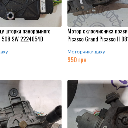
ду шторки панорамного
Мотор склоочисника правий
t 508 SW 2224654D
Picasso Grand Picasso II 9
аху
Моторчики даху
950
грн