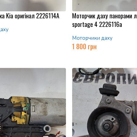
а Kia оригінал 2226114A
Моторчик даху панорами л
sportage 4 2226116a
аху
Моторчики даху
1 800
грн