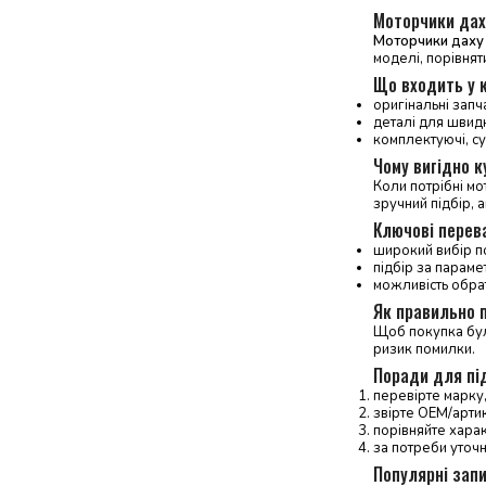
Моторчики дах
Моторчики даху
моделі, порівнят
Що входить у 
оригінальні запч
деталі для швид
комплектуючі, су
Чому вигідно 
Коли потрібні мо
зручний підбір, а
Ключові перев
широкий вибір по
підбір за параме
можливість обрат
Як правильно п
Щоб покупка була
ризик помилки.
Поради для пі
перевірте марку,
звірте OEM/артику
порівняйте харак
за потреби уточ
Популярні запи