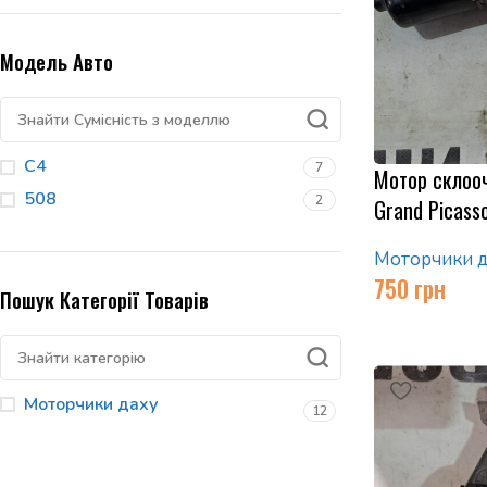
Модель Авто
C4
7
Мотор склооч
508
2
Grand Picas
Моторчики д
750
грн
Пошук Категорії Товарів
Моторчики даху
12