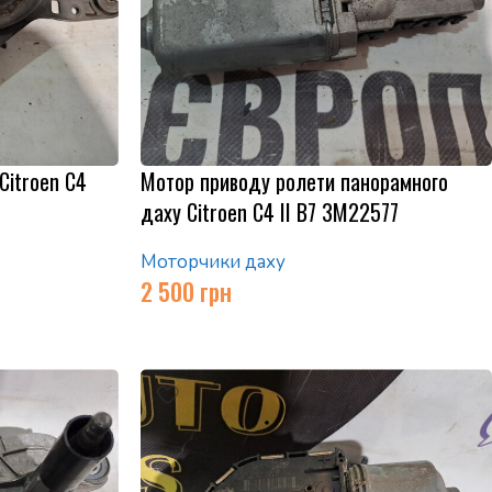
Citroen C4
Мотор приводу ролети панорамного
даху Citroen C4 II B7 3M22577
Моторчики даху
2 500
грн