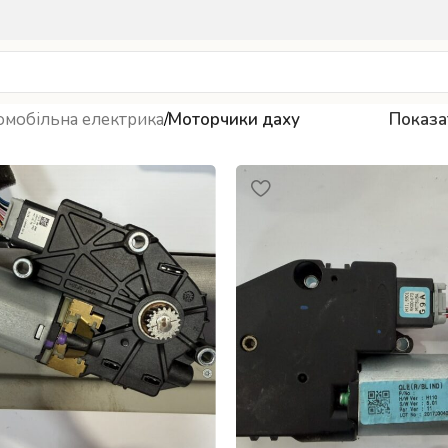
омобільна електрика
/
Моторчики даху
Показ