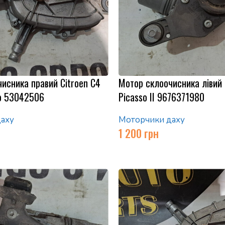
исника правий Citroen C4
Мотор склоочисника лівий 
so 53042506
Picasso II 9676371980
аху
Моторчики даху
1 200
грн