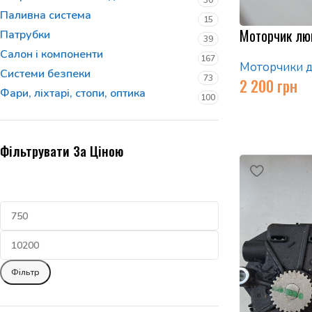
30
Паливна система
15
Моторчик люк
Патрубки
39
Салон і компоненти
167
Моторчики д
Системи безпеки
73
2 200
грн
Фари, ліхтарі, стопи, оптика
100
Фільтрувати За Ціною
Фільтр