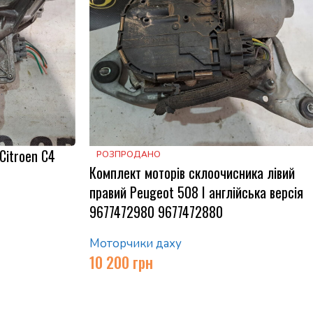
Citroen C4
РОЗПРОДАНО
Комплект моторів склоочисника лівий
правий Peugeot 508 I англійська версія
9677472980 9677472880
Моторчики даху
10 200
грн