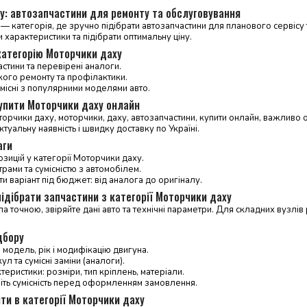
у: автозапчастини для ремонту та обслуговування
— категорія, де зручно підібрати автозапчастини для планового сервісу т
и характеристики та підібрати оптимальну ціну.
категорію Моторчики даху
астини та перевірені аналоги.
кого ремонту та профілактики.
місні з популярними моделями авто.
купити Моторчики даху онлайн
торчики даху, моторчики, даху, автозапчастини, купити онлайн, важливо о
ктуальну наявність і швидку доставку по Україні.
аги
зицій у категорії Моторчики даху.
трами та сумісністю з автомобілем.
и варіант під бюджет: від аналога до оригіналу.
ідібрати запчастини з категорії Моторчики даху
 точною, звіряйте дані авто та технічні параметри. Для складних вузл
дбору
 модель, рік і модифікацію двигуна.
л та сумісні заміни (аналоги).
теристики: розміри, тип кріплень, матеріали.
ніть сумісність перед оформленням замовлення.
ти в категорії Моторчики даху