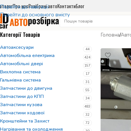
аталог
Про нас
Розібрані авто
Контакти
Блог
Перейти до навігації
Перейти до основного вмісту
Категорії Товарів
Головна
/
Авт
Автоаксесуари
44
Автомобільна електрика
424
Автомобільні двері
157
Вихлопна система
17
Гальмівна система
31
Запчастини до двигуна
55
Запчастини до КПП
34
Запчастини кузова
483
Запчастини ходової
32
Кронштейни та Захист
72
Нагрівання та охолодження