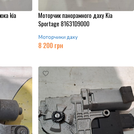
юка kia
Моторчик панорамного даху Kia
Sportage 81631D9000
Моторчики даху
8 200
грн