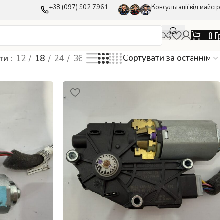
+38 (097) 902 7961
Консультації від майстр
0
Г
ати
12
18
24
36