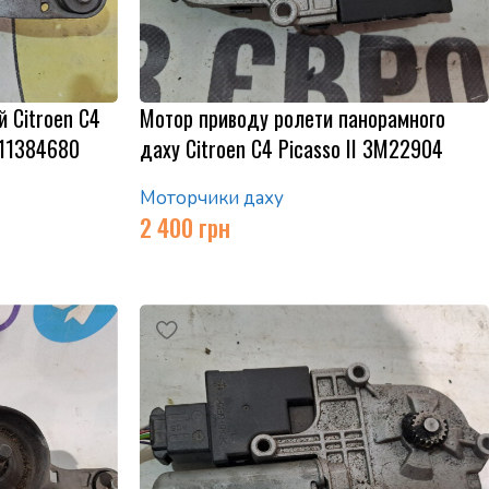
 Citroen C4
Мотор приводу ролети панорамного
811384680
даху Citroen C4 Picasso II 3M22904
Моторчики даху
2 400
грн