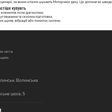
сценарії, за якими клієнти шукають Моторчики даху. Це допомагає швид
астіше купують
елементів після діагностики.
уговування та сезонна підготовка.
іх шумів, вібрацій або помилок системи.
ік міста
льщею.
линськ, Волинська
вське шосе, 5
И