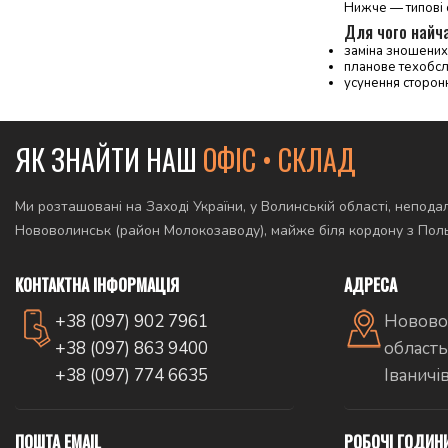
Нижче — типові 
Для чого найч
заміна зношених 
планове техобсл
усунення сторонн
ЯК ЗНАЙТИ НАШ
ОФІС • СКЛАД
Ми розташовані на Заході України, у Волинській області, неподал
Нововолинськ (район Молокозаводу), майже біля кордону з По
КОНТАКТНА ІНФОРМАЦІЯ
АДРЕСА
+38 (097) 902 7961
Новово
+38 (097) 863 9400
область
+38 (097) 774 6635
Іваничі
ПОШТА EMAIL
РОБОЧІ ГОДИН