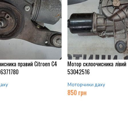
исника правий Citroen C4
Мотор склоочисника лівий 
676371780
53042516
аху
Моторчики даху
850
грн