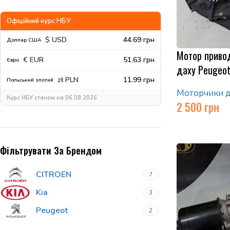
Офіційний курс НБУ
$ USD
44.69 грн
Доллар США
Мотор приво
€ EUR
51.63 грн
Євро
даху Peugeo
zł PLN
11.99 грн
Польський злотий
Моторчики д
Курс НБУ станом на 06.08.2026
2 500
грн
Фільтрувати За Брендом
CITROEN
7
Kia
3
Peugeot
2