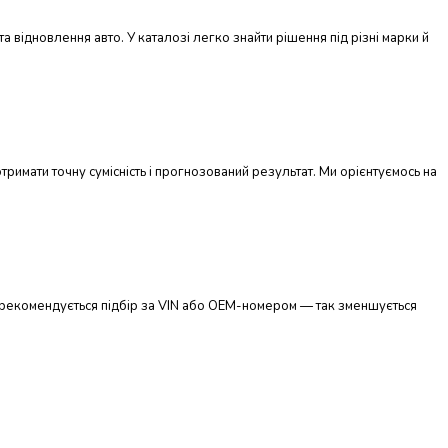
а відновлення авто. У каталозі легко знайти рішення під різні марки й
тримати точну сумісність і прогнозований результат. Ми орієнтуємось на
ів рекомендується підбір за VIN або OEM-номером — так зменшується