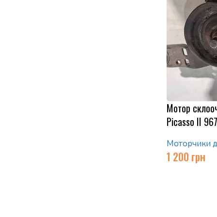
Мотор склооч
Picasso II 9
Моторчики д
1 200
грн