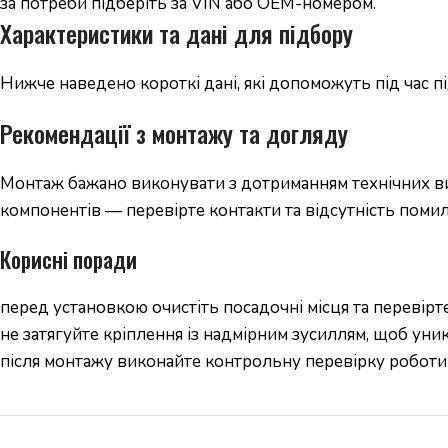
за потреби підберіть за VIN або OEM-номером.
Характеристики та дані для підбору
Нижче наведено короткі дані, які допоможуть під час 
Рекомендації з монтажу та догляду
Монтаж бажано виконувати з дотриманням технічних вим
компонентів — перевірте контакти та відсутність помил
Корисні поради
перед установкою очистіть посадочні місця та перевірте
не затягуйте кріплення із надмірним зусиллям, щоб уни
після монтажу виконайте контрольну перевірку роботи 