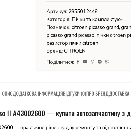
Артикул:
2855012448
Категорія:
Пічки та комплектуючі
Позначок:
citroen picasso grand
,
gra
picasso grand picasso
,
пічки citroen p
резистор пічки citroen
Бренд:
CITROEN
Поділитися:
ОПИС
ДОДАТКОВА ІНФОРМАЦІЯ
ВІДГУКИ (0)
ПРО БРЕНД
ДОСТАВКА
asso II A43002600 — купити автозапчастину з 
002600
— практичне рішення для ремонту та відновлення