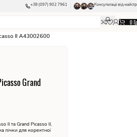
+38 (097) 902 7961
Консультації від майстр
0
Г
icasso II A43002600
Picasso Grand
o II та Grand Picasso II,
а пічки для коректної