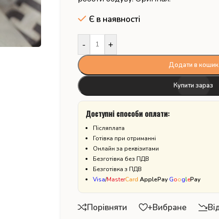
Є в наявності
-
+
Додати в кошик
Купити зараз
Доступні способи оплати:
Післяплата
Готівка при отриманні
Онлайн за реквізитами
Безготівка без ПДВ
Безготівка з ПДВ
Visa
/
Master
Card
ApplePay
G
o
o
g
l
e
Pay
Порівняти
+Вибране
Ві