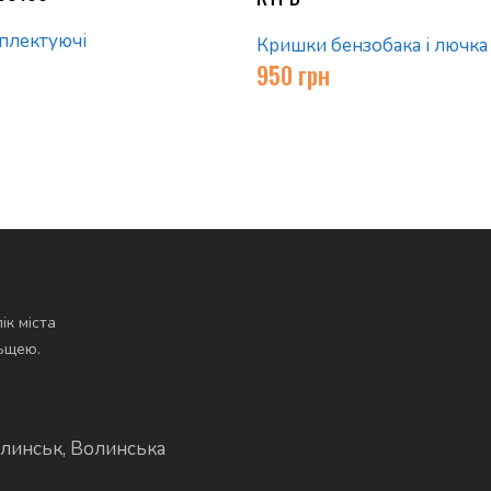
мплектуючі
Кришки бензобака і лючка
950
грн
ік міста
льщею.
линськ, Волинська