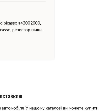
nd picasso a43002600
,
icasso
,
резистор пічки
,
доставкою
 автомобіля. У нашому каталозі ви можете купити