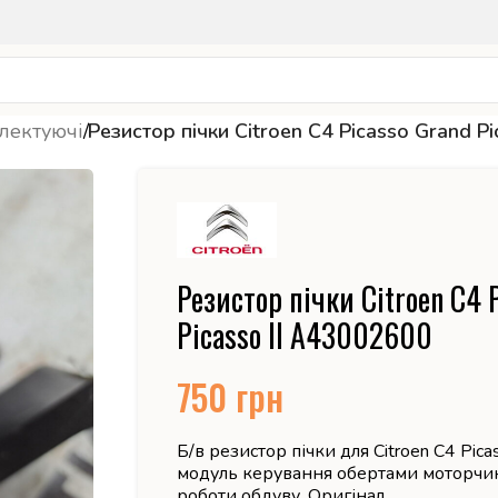
лектуючі
/
Резистор пічки Citroen C4 Picasso Grand P
Резистор пічки Citroen C4 
Picasso II A43002600
750
грн
Б/в резистор пічки для Citroen C4 Picass
модуль керування обертами моторчик
роботи обдуву. Оригінал.