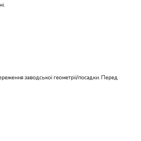
і.
ереження заводської геометрії/посадки. Перед