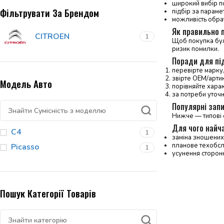
широкий вибір по
Фільтрувати За Брендом
підбір за параме
можливість обрат
Як правильно п
CITROEN
1
Щоб покупка була
ризик помилки.
Поради для пі
перевірте марку,
звірте OEM/артику
Модель Авто
порівняйте харак
за потреби уточ
Популярні запи
Нижче — типові с
Для чого найч
C4
1
заміна зношених 
планове техобсл
Picasso
1
усунення сторонн
Пошук Категорії Товарів