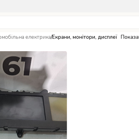
омобільна електрика
/
Екрани, монітори, дисплеї
Показ