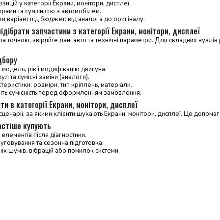
зицій у категорії Екрани, монітори, дисплеї.
трами та сумісністю з автомобілем.
и варіант під бюджет: від аналога до оригіналу.
ідібрати запчастини з категорії Екрани, монітори, дисплеї
 точною, звіряйте дані авто та технічні параметри. Для складних вузл
дбору
 модель, рік і модифікацію двигуна.
л та сумісні заміни (аналоги).
теристики: розміри, тип кріплень, матеріали.
ніть сумісність перед оформленням замовлення.
ти в категорії Екрани, монітори, дисплеї
ценарії, за якими клієнти шукають Екрани, монітори, дисплеї. Це допом
астіше купують
елементів після діагностики.
уговування та сезонна підготовка.
іх шумів, вібрацій або помилок системи.