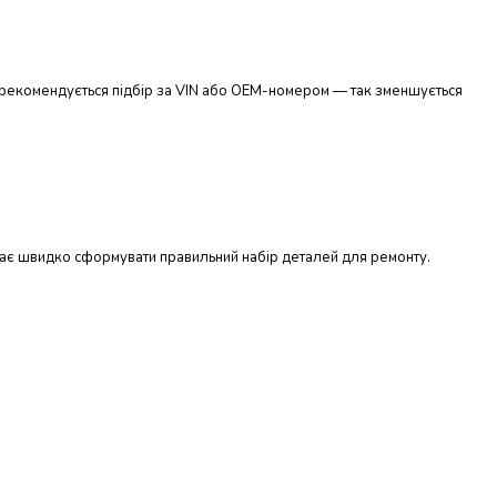
ів рекомендується підбір за VIN або OEM-номером — так зменшується
агає швидко сформувати правильний набір деталей для ремонту.