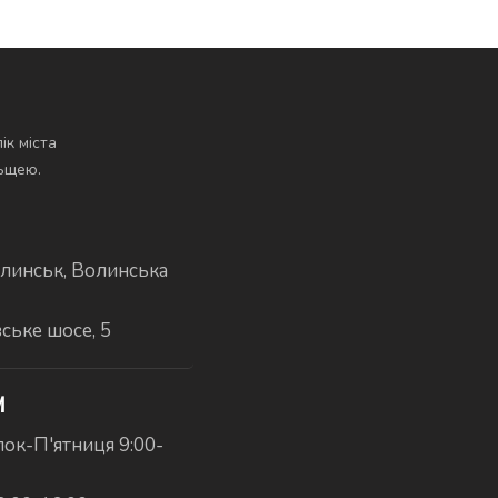
ік міста
льщею.
линськ, Волинська
вське шосе, 5
И
ок-П'ятниця 9:00-