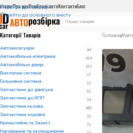
аталог
Про нас
Розібрані авто
Контакти
Блог
Перейти до навігації
Перейти до основного вмісту
Категорії Товарів
Головна
/
Авт
Автоаксесуари
44
Автомобільна електрика
424
Автомобільні двері
157
Вихлопна система
17
Гальмівна система
31
Запчастини до двигуна
55
Запчастини до КПП
34
Запчастини кузова
483
Запчастини ходової
32
Кронштейни та Захист
72
Нагрівання та охолодження