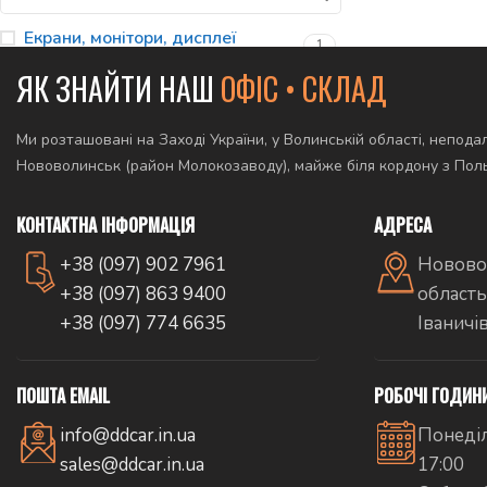
Екрани, монітори, дисплеї
1
ЯК ЗНАЙТИ НАШ
ОФІС • СКЛАД
Ми розташовані на Заході України, у Волинській області, неподал
Нововолинськ (район Молокозаводу), майже біля кордону з По
КОНТАКТНА ІНФОРМАЦІЯ
АДРЕСА
+38 (097) 902 7961
Новово
+38 (097) 863 9400
область
+38 (097) 774 6635
Іваничі
ПОШТА EMAIL
РОБОЧІ ГОДИН
info@ddcar.in.ua
Понеділ
sales@ddcar.in.ua
17:00