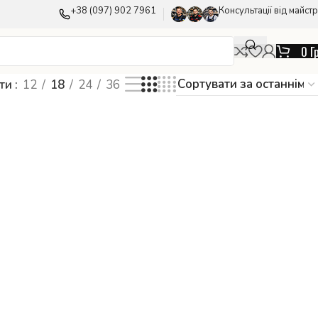
+38 (097) 902 7961
Консультації від майстр
0
Г
ати
12
18
24
36