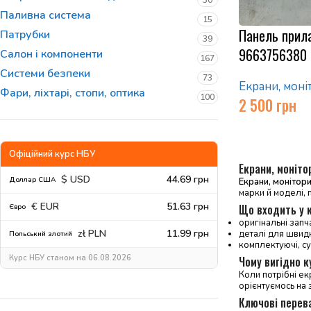
30
Паливна система
15
Панель прила
Патрубки
39
9663756380
Салон і компоненти
167
Системи безпеки
73
Екрани, моні
Фари, ліхтарі, стопи, оптика
100
2 500
грн
Офіційний курс НБУ
Екрани, моніто
$ USD
44.69 грн
Доллар США
Екрани, монітори
марки й моделі, 
€ EUR
51.63 грн
Що входить у к
Євро
оригінальні запч
zł PLN
11.99 грн
деталі для швид
Польський злотий
комплектуючі, су
Курс НБУ станом на 06.08.2026
Чому вигідно к
Коли потрібні ек
орієнтуємось на з
Ключові перев