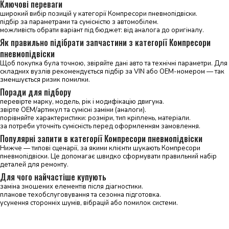
Ключові переваги
широкий вибір позицій у категорії Компресори пневмопідвіски.
підбір за параметрами та сумісністю з автомобілем.
можливість обрати варіант під бюджет: від аналога до оригіналу.
Як правильно підібрати запчастини з категорії Компресори
пневмопідвіски
Щоб покупка була точною, звіряйте дані авто та технічні параметри. Для
складних вузлів рекомендується підбір за VIN або OEM-номером — так
зменшується ризик помилки.
Поради для підбору
перевірте марку, модель, рік і модифікацію двигуна.
звірте OEM/артикул та сумісні заміни (аналоги).
порівняйте характеристики: розміри, тип кріплень, матеріали.
за потреби уточніть сумісність перед оформленням замовлення.
Популярні запити в категорії Компресори пневмопідвіски
Нижче — типові сценарії, за якими клієнти шукають Компресори
пневмопідвіски. Це допомагає швидко сформувати правильний набір
деталей для ремонту.
Для чого найчастіше купують
заміна зношених елементів після діагностики.
планове техобслуговування та сезонна підготовка.
усунення сторонніх шумів, вібрацій або помилок системи.