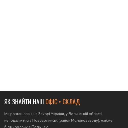
ЯК ЗНАЙТИ НАШ
ОФІС • СКЛАД
Ми розташовані на Заході України, у Волинській області,
неподалік міста Нововолинськ (район Молокозаводу), майже
біля кордону з Польщею.