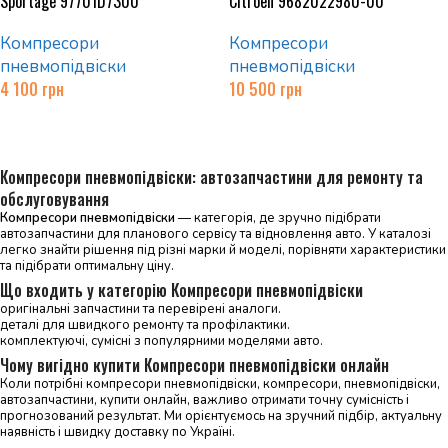
Sportage 97701D7300
Citroen 9682022980-00
Компресори
Компресори
пневмопідвіски
пневмопідвіски
4 100
грн
10 500
грн
Додати в кошик
Додати в кошик
Компресори пневмопідвіски: автозапчастини для ремонту та
обслуговування
Компресори пневмопідвіски
— категорія, де зручно підібрати
автозапчастини для планового сервісу та відновлення авто. У каталозі
легко знайти рішення під різні марки й моделі, порівняти характеристики
та підібрати оптимальну ціну.
Що входить у категорію Компресори пневмопідвіски
оригінальні запчастини та перевірені аналоги.
деталі для швидкого ремонту та профілактики.
комплектуючі, сумісні з популярними моделями авто.
Чому вигідно купити Компресори пневмопідвіски онлайн
Коли потрібні компресори пневмопідвіски, компресори, пневмопідвіски,
автозапчастини, купити онлайн, важливо отримати точну сумісність і
прогнозований результат. Ми орієнтуємось на зручний підбір, актуальну
наявність і швидку доставку по Україні.