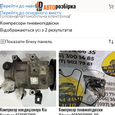
Перейти до навігації
Перейти до основного вмісту
Головна
/
Автомобільна електрика
/
Компресори пневмопідвіски
Відображаються усі з 2 результатів
Показати бічну панель
Компресор кондиціонера Kia
Компресор пневмопідвіски