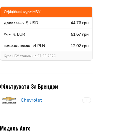
Офіційний курс НБУ
$ USD
44.76 грн
Доллар США
€ EUR
51.67 грн
Євро
zł PLN
12.02 грн
Польський злотий
Курс НБУ станом на 07.08.2026
Фільтрувати За Брендом
Chevrolet
3
Модель Авто