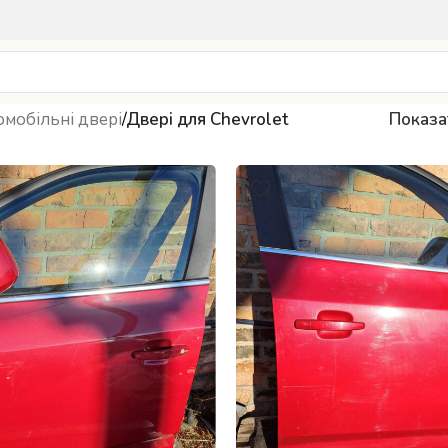
мобільні двері
/
Двері для Сhevrolet
Показ