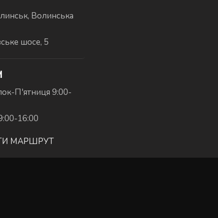
линськ, Волинська
вське шосе, 5
И
ок-П'ятниця 9:00-
9:00-16:00
ТИ МАРШРУТ