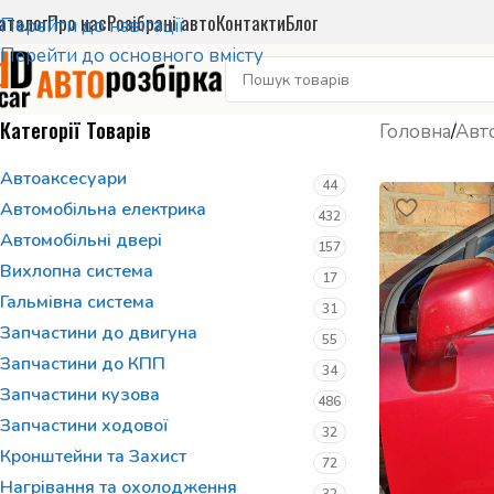
аталог
Про нас
Розібрані авто
Контакти
Блог
Перейти до навігації
Перейти до основного вмісту
Категорії Товарів
Головна
/
Авто
Автоаксесуари
44
Автомобільна електрика
432
Автомобільні двері
157
Вихлопна система
17
Гальмівна система
31
Запчастини до двигуна
55
Запчастини до КПП
34
Запчастини кузова
486
Запчастини ходової
32
Кронштейни та Захист
72
Нагрівання та охолодження