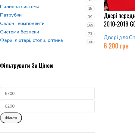
32
Паливна система
15
Двері передні
Патрубки
39
2010-2018 G
Салон і компоненти
169
Системи безпеки
73
Двері для Сh
Фари, ліхтарі, стопи, оптика
100
6 200
грн
Фільтрувати За Ціною
Фільтр