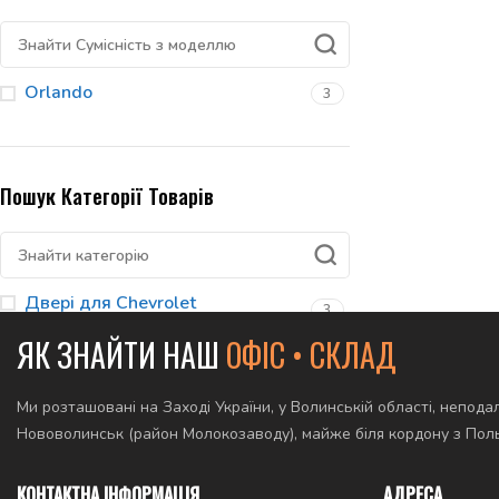
Orlando
3
Пошук Категорії Товарів
Двері для Сhevrolet
3
ЯК ЗНАЙТИ НАШ
ОФІС • СКЛАД
Ми розташовані на Заході України, у Волинській області, неподал
Нововолинськ (район Молокозаводу), майже біля кордону з По
КОНТАКТНА ІНФОРМАЦІЯ
АДРЕСА