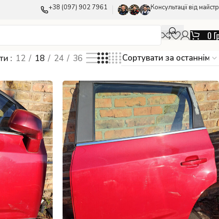
+38 (097) 902 7961
Консультації від майстр
0
Г
ати
12
18
24
36