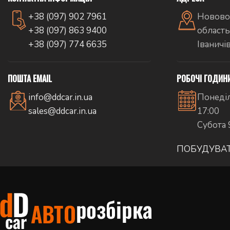
+38 (097) 902 7961
Новово
+38 (097) 863 9400
область
+38 (097) 774 6635
Іваничі
ПОШТА EMAIL
РОБОЧІ ГОДИН
info@ddcar.in.ua
Понеділ
sales@ddcar.in.ua
17:00
Субота 
ПОБУДУВА