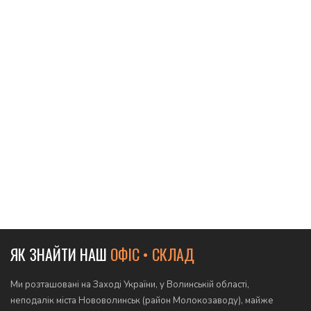
ЯК ЗНАЙТИ НАШ
ОФІС • СКЛАД
Ми розташовані на Заході України, у Волинській області,
неподалік міста Нововолинськ (район Молокозаводу), майже