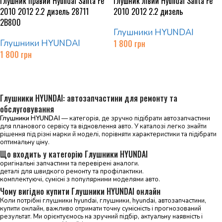
Глушник правий Hyundai Santa Fe
Глушник лівий Hyundai Santa Fe
2010 2012 2.2 дизель 28711
2010 2012 2.2 дизель
2B800
Глушники HYUNDAI
Глушники HYUNDAI
1 800
грн
1 800
грн
Читати далі
Читати далі
Глушники HYUNDAI: автозапчастини для ремонту та
обслуговування
Глушники HYUNDAI
— категорія, де зручно підібрати автозапчастини
для планового сервісу та відновлення авто. У каталозі легко знайти
рішення під різні марки й моделі, порівняти характеристики та підібрати
оптимальну ціну.
Що входить у категорію Глушники HYUNDAI
оригінальні запчастини та перевірені аналоги.
деталі для швидкого ремонту та профілактики.
комплектуючі, сумісні з популярними моделями авто.
Чому вигідно купити Глушники HYUNDAI онлайн
Коли потрібні глушники hyundai, глушники, hyundai, автозапчастини,
купити онлайн, важливо отримати точну сумісність і прогнозований
результат. Ми орієнтуємось на зручний підбір, актуальну наявність і