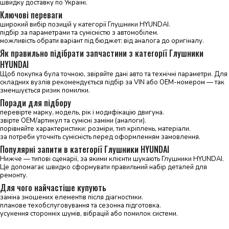
швидку доставку по Україні.
Ключові переваги
широкий вибір позицій у категорії Глушники HYUNDAI.
підбір за параметрами та сумісністю з автомобілем.
можливість обрати варіант під бюджет: від аналога до оригіналу.
Як правильно підібрати запчастини з категорії Глушники
HYUNDAI
Щоб покупка була точною, звіряйте дані авто та технічні параметри. Для
складних вузлів рекомендується підбір за VIN або OEM-номером — так
зменшується ризик помилки.
Поради для підбору
перевірте марку, модель, рік і модифікацію двигуна.
звірте OEM/артикул та сумісні заміни (аналоги).
порівняйте характеристики: розміри, тип кріплень, матеріали.
за потреби уточніть сумісність перед оформленням замовлення.
Популярні запити в категорії Глушники HYUNDAI
Нижче — типові сценарії, за якими клієнти шукають Глушники HYUNDAI.
Це допомагає швидко сформувати правильний набір деталей для
ремонту.
Для чого найчастіше купують
заміна зношених елементів після діагностики.
планове техобслуговування та сезонна підготовка.
усунення сторонніх шумів, вібрацій або помилок системи.