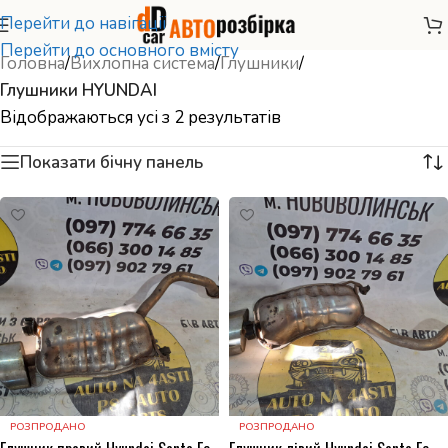
Перейти до навігації
Перейти до основного вмісту
Головна
/
Вихлопна система
/
Глушники
/
Глушники HYUNDAI
Відображаються усі з 2 результатів
Показати бічну панель
РОЗПРОДАНО
РОЗПРОДАНО