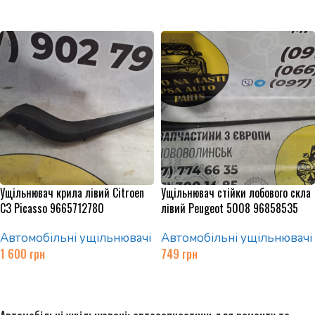
Додати в кошик
Додати в кошик
Ущільнювач крила лівий Citroen
Ущільнювач стійки лобового скла
C3 Picasso 9665712780
лівий Peugeot 5008 96858535
Автомобільні ущільнювачі
Автомобільні ущільнювачі
1 600
грн
749
грн
Додати в кошик
Додати в кошик