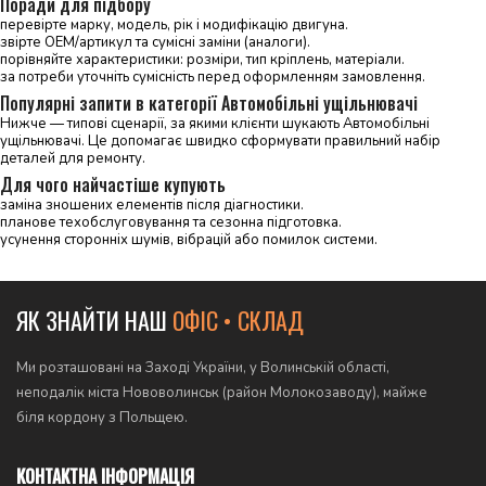
Поради для підбору
перевірте марку, модель, рік і модифікацію двигуна.
звірте OEM/артикул та сумісні заміни (аналоги).
порівняйте характеристики: розміри, тип кріплень, матеріали.
за потреби уточніть сумісність перед оформленням замовлення.
Популярні запити в категорії Автомобільні ущільнювачі
Нижче — типові сценарії, за якими клієнти шукають Автомобільні
ущільнювачі. Це допомагає швидко сформувати правильний набір
деталей для ремонту.
Для чого найчастіше купують
заміна зношених елементів після діагностики.
планове техобслуговування та сезонна підготовка.
усунення сторонніх шумів, вібрацій або помилок системи.
ЯК ЗНАЙТИ НАШ
ОФІС • СКЛАД
Ми розташовані на Заході України, у Волинській області,
неподалік міста Нововолинськ (район Молокозаводу), майже
біля кордону з Польщею.
КОНТАКТНА ІНФОРМАЦІЯ