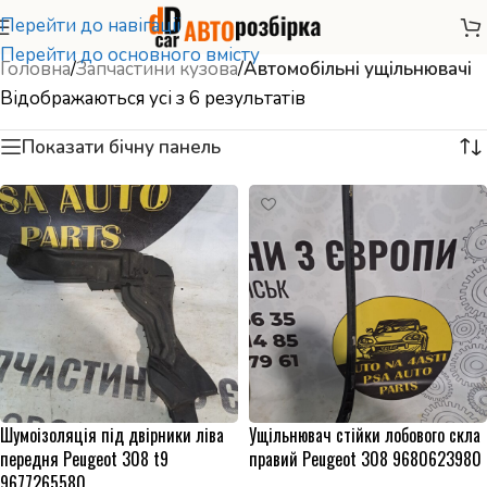
Перейти до навігації
Перейти до основного вмісту
Головна
/
Запчастини кузова
/
Автомобільні ущільнювачі
Відображаються усі з 6 результатів
Показати бічну панель
Шумоізоляція під двірники ліва
Ущільнювач стійки лобового скла
передня Peugeot 308 t9
правий Peugeot 308 9680623980
9677265580