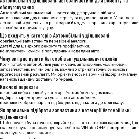
Автомобільні ущільнювачі: автозапчастини для ремонту та
обслуговування
Автомобільні ущільнювачі
— категорія, де зручно підібрати
автозапчастини для планового сервісу та відновлення авто. У каталозі
легко знайти рішення під різні марки й моделі, порівняти характеристики
та підібрати оптимальну ціну.
Що входить у категорію Автомобільні ущільнювачі
оригінальні запчастини та перевірені аналоги.
деталі для швидкого ремонту та профілактики.
комплектуючі, сумісні з популярними моделями авто.
Чому вигідно купити Автомобільні ущільнювачі онлайн
Коли потрібні автомобільні ущільнювачі, автомобільні, ущільнювачі,
автозапчастини, купити онлайн, важливо отримати точну сумісність і
прогнозований результат. Ми орієнтуємось на зручний підбір, актуальну
наявність і швидку доставку по Україні.
Ключові переваги
широкий вибір позицій у категорії Автомобільні ущільнювачі.
підбір за параметрами та сумісністю з автомобілем.
можливість обрати варіант під бюджет: від аналога до оригіналу.
Як правильно підібрати запчастини з категорії Автомобільні
ущільнювачі
Щоб покупка була точною, звіряйте дані авто та технічні параметри. Для
складних вузлів рекомендується підбір за VIN або OEM-номером — так
зменшується ризик помилки.