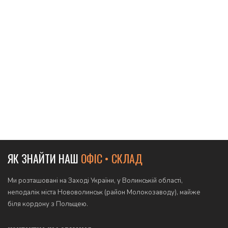
ЯК ЗНАЙТИ НАШ
ОФІС • СКЛАД
Ми розташовані на Заході України, у Волинській області,
неподалік міста Нововолинськ (район Молокозаводу), майже
біля кордону з Польщею.