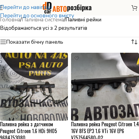
Перейти до навігації
Перейти до основного вмісту
Головна
/
Паливна система
/
Паливні рейки
Відображаються усі з 2 результатів
Показати бічну панель
Паливна рейка з датчиком
Паливна рейка Peugeot Citroen 1.4
Peugeot Citroen 1.6 HDi 9H05
16V 8FS EP3 1.6 VTi 16V EP6
9684753080
V757564580-02