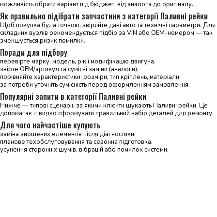
можливість обрати варіант під бюджет: від аналога до оригіналу.
Як правильно підібрати запчастини з категорії Паливні рейки
Щоб покупка була точною, звіряйте дані авто та технічні параметри. Для
складних вузлів рекомендується підбір за VIN або OEM-номером — так
зменшується ризик помилки.
Поради для підбору
перевірте марку, модель, рік і модифікацію двигуна.
звірте OEM/артикул та сумісні заміни (аналоги).
порівняйте характеристики: розміри, тип кріплень, матеріали.
за потреби уточніть сумісність перед оформленням замовлення.
Популярні запити в категорії Паливні рейки
Нижче — типові сценарії, за якими клієнти шукають Паливні рейки. Це
допомагає швидко сформувати правильний набір деталей для ремонту.
Для чого найчастіше купують
заміна зношених елементів після діагностики.
планове техобслуговування та сезонна підготовка.
усунення сторонніх шумів, вібрацій або помилок системи.