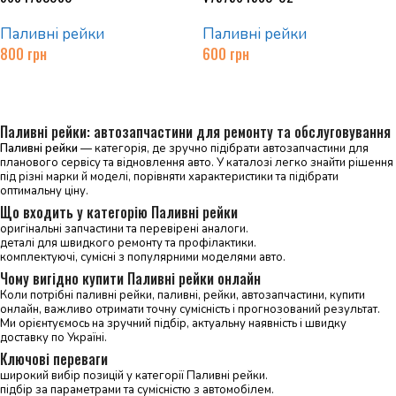
Паливні рейки
Паливні рейки
800
грн
600
грн
Додати в кошик
Додати в кошик
Паливні рейки: автозапчастини для ремонту та обслуговування
Паливні рейки
— категорія, де зручно підібрати автозапчастини для
планового сервісу та відновлення авто. У каталозі легко знайти рішення
під різні марки й моделі, порівняти характеристики та підібрати
оптимальну ціну.
Що входить у категорію Паливні рейки
оригінальні запчастини та перевірені аналоги.
деталі для швидкого ремонту та профілактики.
комплектуючі, сумісні з популярними моделями авто.
Чому вигідно купити Паливні рейки онлайн
Коли потрібні паливні рейки, паливні, рейки, автозапчастини, купити
онлайн, важливо отримати точну сумісність і прогнозований результат.
Ми орієнтуємось на зручний підбір, актуальну наявність і швидку
доставку по Україні.
Ключові переваги
широкий вибір позицій у категорії Паливні рейки.
підбір за параметрами та сумісністю з автомобілем.