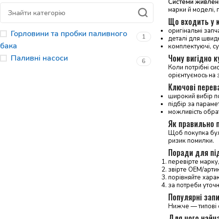
Системи живлен
марки й моделі, 
Що входить у 
оригінальні запч
Горловини та пробки паливного
1
деталі для швид
бака
комплектуючі, су
Чому вигідно 
Паливні насоси
6
Коли потрібні си
орієнтуємось на з
Ключові перев
широкий вибір по
підбір за параме
можливість обрат
Як правильно п
Щоб покупка була
ризик помилки.
Поради для пі
перевірте марку,
звірте OEM/артику
порівняйте харак
за потреби уточ
Популярні запи
Нижче — типові 
Для чого найч