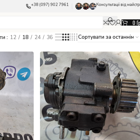
+38 (097) 902 7961
Консультації від майстр
0
Г
ати
12
18
24
36