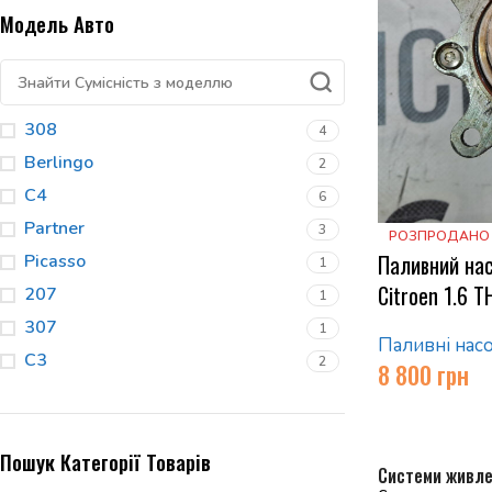
Модель Авто
308
4
Berlingo
2
C4
6
Partner
3
РОЗПРОДАНО
Паливний нас
Picasso
1
Citroen 1.6 
207
1
307
1
Паливні нас
C3
2
8 800
грн
Пошук Категорії Товарів
Системи живле