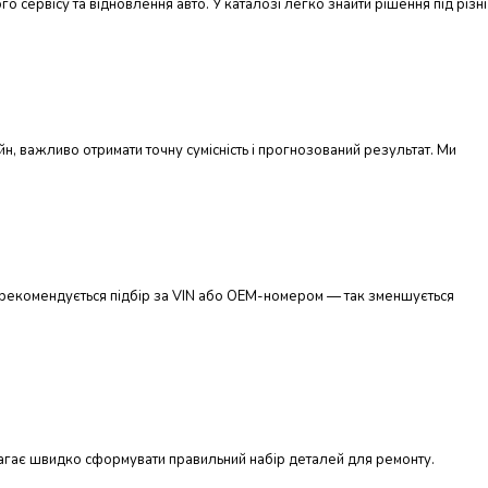
о сервісу та відновлення авто. У каталозі легко знайти рішення під різні
н, важливо отримати точну сумісність і прогнозований результат. Ми
ів рекомендується підбір за VIN або OEM-номером — так зменшується
магає швидко сформувати правильний набір деталей для ремонту.