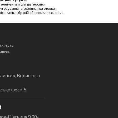
елементів після діагностики.
уговування та сезонна підготовка.
іх шумів, вібрацій або помилок системи.
ік міста
льщею.
линськ, Волинська
вське шосе, 5
И
ок-П'ятниця 9:00-