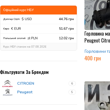
Офіційний курс НБУ
$ USD
44.76 грн
Доллар США
€ EUR
51.67 грн
Євро
Горловина ма
zł PLN
12.02 грн
Польський злотий
Peugeot Citr
Курс НБУ станом на 07.08.2026
Горловини т
400
грн
Фільтрувати За Брендом
CITROEN
6
Peugeot
5