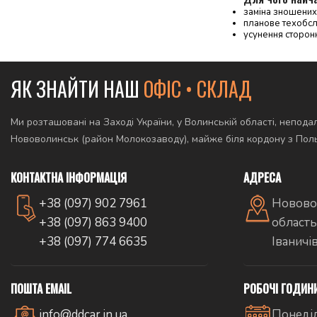
заміна зношених 
планове техобсл
усунення сторонн
ЯК ЗНАЙТИ НАШ
ОФІС • СКЛАД
Ми розташовані на Заході України, у Волинській області, неподал
Нововолинськ (район Молокозаводу), майже біля кордону з По
КОНТАКТНА ІНФОРМАЦІЯ
АДРЕСА
+38 (097) 902 7961
Новово
+38 (097) 863 9400
область
+38 (097) 774 6635
Іваничі
ПОШТА EMAIL
РОБОЧІ ГОДИН
info@ddcar.in.ua
Понеділ