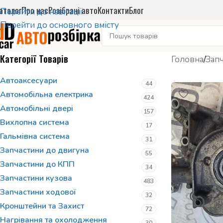
аталог
Про нас
Розібрані авто
Контакти
Блог
Перейти до навігації
Перейти до основного вмісту
Категорії Товарів
Головна
/
Запч
Автоаксесуари
44
Автомобільна електрика
424
Автомобільні двері
157
Вихлопна система
17
Гальмівна система
31
Запчастини до двигуна
55
Запчастини до КПП
34
Запчастини кузова
483
Запчастини ходової
32
Кронштейни та Захист
72
Нагрівання та охолодження