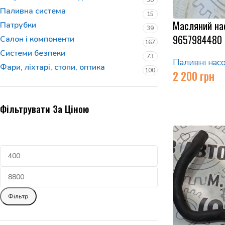
30
Паливна система
15
Масляний нас
Патрубки
39
9657984480
Салон і компоненти
167
Системи безпеки
73
Паливні нас
Фари, ліхтарі, стопи, оптика
100
2 200
грн
Фільтрувати За Ціною
Фільтр