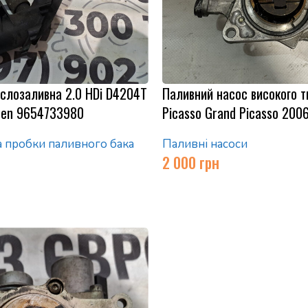
слозаливна 2.0 HDi D4204T
Паливний насос високого т
oen 9654733980
Picasso Grand Picasso 200
а пробки паливного бака
Паливні насоси
2 000
грн