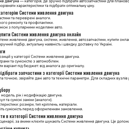
ня двигуна
— категорія, де зручно підібрати автозапчастини для плановог
порівняти характеристики та підібрати оптимальну ціну.
категорію Системи живлення двигуна
астини та перевірені аналоги.
кого ремонту та профілактики.
місні з популярними моделями авто.
купити Системи живлення двигуна онлайн
стеми живлення двигуна, системи, живлення, автозапчастини, купити онлай
ручний підбір, актуальну наявність і швидку доставку по Україні.
аги
зицій у категорії Системи живлення двигуна.
трами та сумісністю з автомобілем.
и варіант під бюджет: від аналога до оригіналу.
ідібрати запчастини з категорії Системи живлення двигуна
 точною, звіряйте дані авто та технічні параметри. Для складних вузл
дбору
 модель, рік і модифікацію двигуна.
л та сумісні заміни (аналоги).
теристики: розміри, тип кріплень, матеріали.
ніть сумісність перед оформленням замовлення.
ти в категорії Системи живлення двигуна
сценарії, за якими клієнти шукають Системи живлення двигуна. Це допо
астіше купують