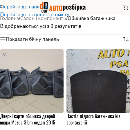
Перейти до навігації
Перейти до основного вмісту
Головна
/
Салон і компоненти
/
Обшивка багажника
Відображаються усі з 8 результатів
Показати бічну панель
Дверні карти обшивка дверей
Настіл підлога багажника kia
шкіра Mazda 3 bm седан 2015
sportage iii