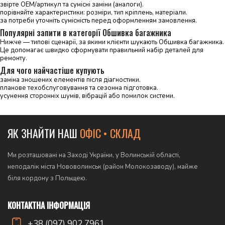
звірте OEM/артикул та сумісні заміни (аналоги).
порівняйте характеристики: розміри, тип кріплень, матеріали.
за потреби уточніть сумісність перед оформленням замовлення.
Популярні запити в категорії Обшивка багажника
Нижче — типові сценарії, за якими клієнти шукають Обшивка багажника.
Це допомагає швидко сформувати правильний набір деталей для
ремонту.
Для чого найчастіше купують
заміна зношених елементів після діагностики.
планове техобслуговування та сезонна підготовка.
усунення сторонніх шумів, вібрацій або помилок системи.
ЯК ЗНАЙТИ НАШ
ОФІС • СКЛАД
Ми розташовані на Заході України, у Волинській області,
неподалік міста Нововолинськ (район Молокозаводу), майже
біля кордону з Польщею.
КОНТАКТНА ІНФОРМАЦІЯ
+38 (097) 902 7961