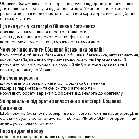
Обшивка багажника
— категорія, де зручно підібрати автозапчастини
для планового сервісу та відновлення авто. У каталозі легко знайти
рішення під різні марки й моделі, порівняти характеристики та підібрати
оптимальну ціну.
Що входить у категорію Обшивка багажника
оригінальні запчастини та перевірені аналоги.
деталі для швидкого ремонту та профілактики.
комплектуючі, сумісні з популярними моделями авто.
Чому вигідно купити Обшивка багажника онлайн
Коли потрібні обшивка багажника, обшивка, багажника, автозапчастини,
купити онлайн, важливо отримати точну сумісність і прогнозований
результат. Ми орієнтуємось на зручний підбір, актуальну наявність і
швидку доставку по Україні.
Ключові переваги
широкий вибір позицій у категорії Обшивка багажника.
підбір за параметрами та сумісністю з автомобілем.
можливість обрати варіант під бюджет: від аналога до оригіналу.
Як правильно підібрати запчастини з категорії Обшивка
багажника
Щоб покупка була точною, звіряйте дані авто та технічні параметри. Для
складних вузлів рекомендується підбір за VIN або OEM-номером — так
зменшується ризик помилки.
Поради для підбору
перевірте марку, модель, рік і модифікацію двигуна.