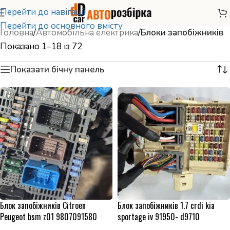
Перейти до навігації
Перейти до основного вмісту
Головна
/
Автомобільна електрика
/
Блоки запобіжників
Показано 1–18 із 72
Показати бічну панель
Блок запобіжників Citroen
Блок запобіжників 1.7 crdi kia
Peugeot bsm z01 9807091580
sportage iv 91950- d9710