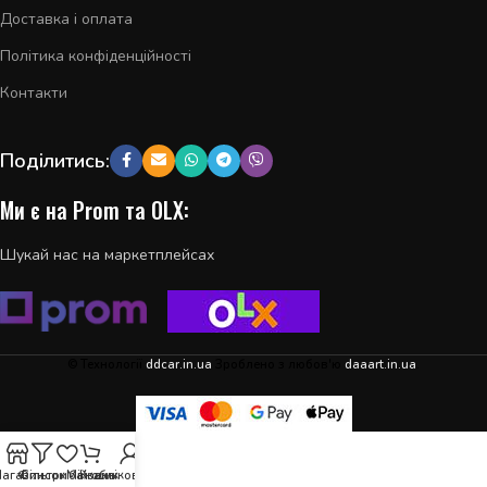
Доставка і оплата
Політика конфіденційності
Контакти
Поділитись:
Ми є на Prom та OLX:
Шукай нас на маркетплейсах
© Технології
ddcar.in.ua
Зроблено з любов'ю
daaart.in.ua
.
агазин
Фільтри
Список бажань
Мій обліковий запис
Кошик