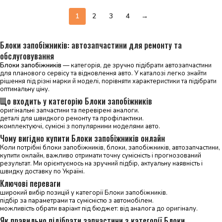
1
2
3
4
→
Блоки запобіжників: автозапчастини для ремонту та
обслуговування
Блоки запобіжників
— категорія, де зручно підібрати автозапчастини
для планового сервісу та відновлення авто. У каталозі легко знайти
рішення під різні марки й моделі, порівняти характеристики та підібрати
оптимальну ціну.
Що входить у категорію Блоки запобіжників
оригінальні запчастини та перевірені аналоги.
деталі для швидкого ремонту та профілактики.
комплектуючі, сумісні з популярними моделями авто.
Чому вигідно купити Блоки запобіжників онлайн
Коли потрібні блоки запобіжників, блоки, запобіжників, автозапчастини,
купити онлайн, важливо отримати точну сумісність і прогнозований
результат. Ми орієнтуємось на зручний підбір, актуальну наявність і
швидку доставку по Україні.
Ключові переваги
широкий вибір позицій у категорії Блоки запобіжників.
підбір за параметрами та сумісністю з автомобілем.
можливість обрати варіант під бюджет: від аналога до оригіналу.
Як правильно підібрати запчастини з категорії Блоки