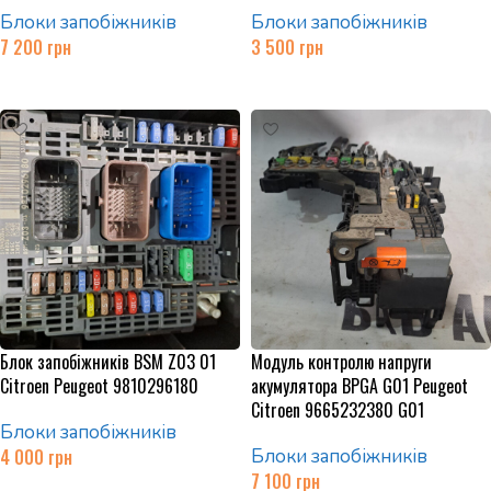
Блоки запобіжників
Блоки запобіжників
7 200
грн
3 500
грн
Додати в кошик
Додати в кошик
Блок запобіжників BSM Z03 01
Модуль контролю напруги
Citroen Peugeot 9810296180
акумулятора BPGA G01 Peugeot
Citroen 9665232380 G01
Блоки запобіжників
4 000
грн
Блоки запобіжників
7 100
грн
Додати в кошик