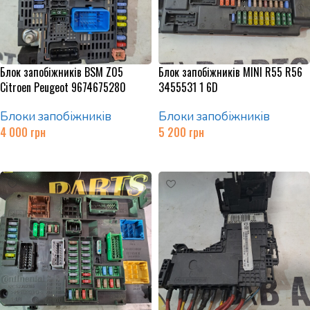
Блок запобіжників BSM Z05
Блок запобіжників MINI R55 R56
Citroen Peugeot 9674675280
3455531 1 6D
Блоки запобіжників
Блоки запобіжників
4 000
грн
5 200
грн
Додати в кошик
Додати в кошик