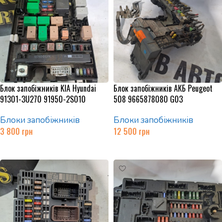
Блок запобіжників KIA Hyundai
Блок запобіжників АКБ Peugeot
91301-3U270 91950-2S010
508 9665878080 G03
Блоки запобіжників
Блоки запобіжників
3 800
грн
12 500
грн
Додати в кошик
Додати в кошик