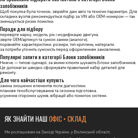
запобіжників
Щоб покупка була точною, звіряйте дані авто та технічні параметри. Для
складних вузлів рекомендується підбір за VIN або OEM-номером — так
зменшується ризик помилки.
Поради для підбору
перевірте марку, модель, рік і модифікацію двигуна.
звірте OEM/артикул та сумісні заміни (аналоги).
порівняйте характеристики: розміри, тип кріплень, матеріали.
за потреби уточніть сумісність перед оформленням замовлення.
Популярні запити в категорії Блоки запобіжників
Нижче — типові сценарії, за якими клієнти шукають Блоки запобіжників.
Це допомагає швидко сформувати правильний набір деталей для
ремонту.
Для чого найчастіше купують
заміна зношених елементів після діагностики.
планове техобслуговування та сезонна підготовка.
усунення сторонніх шумів, вібрацій або помилок системи.
ЯК ЗНАЙТИ НАШ
ОФІС • СКЛАД
Ми розташовані на Заході України, у Волинській області,