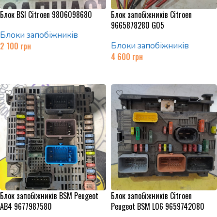
Блок BSI Citroen 9806098680
Блок запобіжників Citroen
9665878280 G05
Блоки запобіжників
2 100
грн
Блоки запобіжників
4 600
грн
Додати в кошик
Додати в кошик
Блок запобіжників BSM Peugeot
Блок запобіжників Citroen
AB4 9677987580
Peugeot BSM L06 9659742080