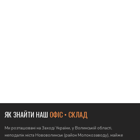
ЯК ЗНАЙТИ НАШ
ОФІС • СКЛАД
Ми розташовані на Заході України, у Волинській області,
неподалік міста Нововолинськ (район Молокозаводу), майже