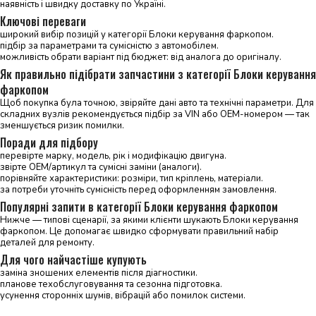
наявність і швидку доставку по Україні.
Ключові переваги
широкий вибір позицій у категорії Блоки керування фаркопом.
підбір за параметрами та сумісністю з автомобілем.
можливість обрати варіант під бюджет: від аналога до оригіналу.
Як правильно підібрати запчастини з категорії Блоки керування
фаркопом
Щоб покупка була точною, звіряйте дані авто та технічні параметри. Для
складних вузлів рекомендується підбір за VIN або OEM-номером — так
зменшується ризик помилки.
Поради для підбору
перевірте марку, модель, рік і модифікацію двигуна.
звірте OEM/артикул та сумісні заміни (аналоги).
порівняйте характеристики: розміри, тип кріплень, матеріали.
за потреби уточніть сумісність перед оформленням замовлення.
Популярні запити в категорії Блоки керування фаркопом
Нижче — типові сценарії, за якими клієнти шукають Блоки керування
фаркопом. Це допомагає швидко сформувати правильний набір
деталей для ремонту.
Для чого найчастіше купують
заміна зношених елементів після діагностики.
планове техобслуговування та сезонна підготовка.
усунення сторонніх шумів, вібрацій або помилок системи.