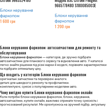
Citroen 9665524180
Модуль BSC Citroen Peugeot
9665778480 S180085003E
Блоки керування
Блоки керування
фаркопом
1 600
грн
фаркопом
1 200
грн
Додати в кошик
Читати далі
Блоки керування фаркопом: автозапчастини для ремонту та
обслуговування
Блоки керування фаркопом
— категорія, де зручно підібрати
автозапчастини для планового сервісу та відновлення авто. У каталозі
легко знайти рішення під різні марки й моделі, порівняти характеристики
та підібрати оптимальну ціну.
Що входить у категорію Блоки керування фаркопом
оригінальні запчастини та перевірені аналоги.
деталі для швидкого ремонту та профілактики.
комплектуючі, сумісні з популярними моделями авто.
Чому вигідно купити Блоки керування фаркопом онлайн
Коли потрібні блоки керування фаркопом, блоки, керування,
автозапчастини, купити онлайн, важливо отримати точну сумісність і
прогнозований результат. Ми орієнтуємось на зручний підбір, актуальну