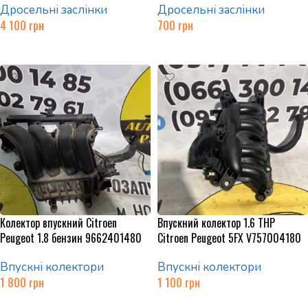
Дросельні заслінки
Дросельні заслінки
4 100
грн
700
грн
Додати в кошик
Додати в кошик
Колектор впускний Citroen
Впускний колектор 1.6 THP
Peugeot 1.8 бензин 9662401480
Citroen Peugeot 5FX V757004180
Впускні колектори
Впускні колектори
1 800
грн
1 100
грн
Додати в кошик
Додати в кошик