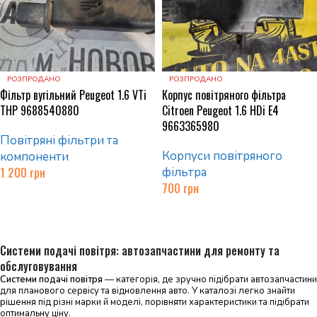
РОЗПРОДАНО
РОЗПРОДАНО
Фільтр вугільний Peugeot 1.6 VTi
Корпус повітряного фільтра
THP 9688540880
Citroen Peugeot 1.6 HDi E4
9663365980
Повітряні фільтри та
Корпуси повітряного
компоненти
1 200
грн
фільтра
700
грн
Читати далі
Читати далі
Системи подачі повітря: автозапчастини для ремонту та
обслуговування
Системи подачі повітря
— категорія, де зручно підібрати автозапчастини
для планового сервісу та відновлення авто. У каталозі легко знайти
рішення під різні марки й моделі, порівняти характеристики та підібрати
оптимальну ціну.