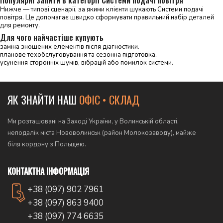
Популярні запити в категорії Системи подачі повітря
Нижче — типові сценарії, за якими клієнти шукають Системи подачі
повітря. Це допомагає швидко сформувати правильний набір деталей
для ремонту.
Для чого найчастіше купують
заміна зношених елементів після діагностики.
планове техобслуговування та сезонна підготовка.
усунення сторонніх шумів, вібрацій або помилок системи.
ЯК ЗНАЙТИ НАШ
ОФІС • СКЛАД
Ми розташовані на Заході України, у Волинській області,
неподалік міста Нововолинськ (район Молокозаводу), майже
біля кордону з Польщею.
КОНТАКТНА ІНФОРМАЦІЯ
+38 (097) 902 7961
+38 (097) 863 9400
+38 (097) 774 6635