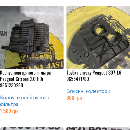
Корпус повітряного фільтра
Трубка впуску Peugeot 307 1.6
Peugeot Citroen 2.0 HDi
9655471780
9651230280
Впускні колектори
Корпуси повітряного
600
грн
фільтра
Додати в кошик
1 500
грн
Додати в кошик