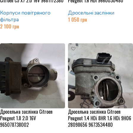
Citroen C5 X7 2.0 16V 9681172380
Peugeot 1.6 HDi 9660030480
Корпуси повітряного
Дросельні заслінки
1 050
грн
фільтра
2 100
грн
Додати в кошик
Додати в кошик
Дросельна заслінка Citroen
Дросельна заслінка Citroen
Peugeot 1.8 2.0 16V
Peugeot 1.4 HDi 8HR 1.6 HDi 9H06
965078738002
28098656 9673534480