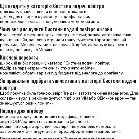
Що входить у категорію Системи подачі повітря
оригінальні запчастини та перевірені аналоги.
деталі для швидкого ремонту та профілактики.
комплектуючі, сумісні з популярними моделями авто.
Чому вигідно купити Системи подачі повітря онлайн
Коли потрібні системи подачі повітря, системи, подачі, автозапчастини,
купити онлайн, важливо отримати точну сумісність і прогнозований
результат. Ми орієнтуємось на зручний підбір, актуальну наявність і
швидку доставку по Україні.
Ключові переваги
широкий вибір позицій у категорії Системи подачі повітря.
підбір за параметрами та сумісністю з автомобілем.
можливість обрати варіант під бюджет: від аналога до оригіналу.
Як правильно підібрати запчастини з категорії Системи подачі
повітря
Щоб покупка була точною, звіряйте дані авто та технічні параметри. Для
складних вузлів рекомендується підбір за VIN або OEM-номером — так
зменшується ризик помилки.
Поради для підбору
перевірте марку, модель, рік і модифікацію двигуна.
звірте OEM/артикул та сумісні заміни (аналоги).
порівняйте характеристики: розміри, тип кріплень, матеріали.
за потреби уточніть сумісність перед оформленням замовлення.