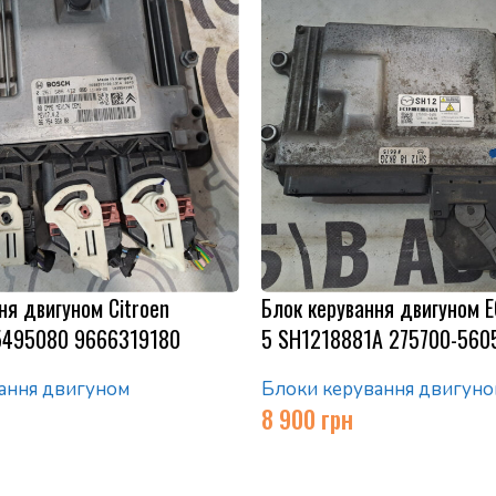
ня двигуном Citroen
Блок керування двигуном 
5495080 9666319180
5 SH1218881A 275700-560
ання двигуном
Блоки керування двигуно
8 900
грн