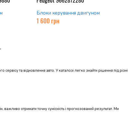
м
Блоки керування двигуном
1 600
грн
→
о сервісу та відновлення авто. У каталозі легко знайти рішення під різні
н, важливо отримати точну сумісність і прогнозований результат. Ми