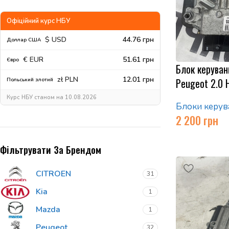
Офіційний курс НБУ
$ USD
44.76 грн
Доллар США
€ EUR
51.61 грн
Євро
Блок керуван
zł PLN
12.01 грн
Peugeot 2.0 
Польський злотий
Курс НБУ станом на 10.08.2026
Блоки керув
2 200
грн
Фільтрувати За Брендом
CITROEN
31
Kia
1
Mazda
1
Peugeot
32