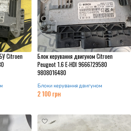
БУ Citroen
Блок керування двигуном Citroen
80
Peugeot 1.6 E-HDI 9666729580
9808016480
м
Блоки керування двигуном
2 100
грн