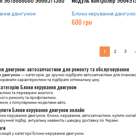
ання двигуном
Блоки керування двигуно
600
грн
1
2
3
ня двигуном: автозапчастини для ремонту та обслуговування
я двигуном
— категорія, де зручно підібрати автозапчастини для плановог
порівняти характеристики та підібрати оптимальну ціну.
категорію Блоки керування двигуном
астини та перевірені аналоги.
кого ремонту та профілактики.
місні з популярними моделями авто.
купити Блоки керування двигуном онлайн
оки керування двигуном, блоки, керування, автозапчастини, купити онлай
ручний підбір, актуальну наявність і швидку доставку по Україні.
аги
зицій у категорії Блоки керування двигуном.