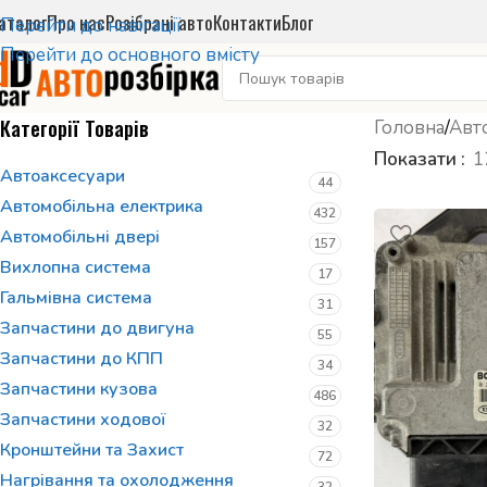
аталог
Про нас
Розібрані авто
Контакти
Блог
Перейти до навігації
Перейти до основного вмісту
Категорії Товарів
Головна
/
Авт
Показати
1
Автоаксесуари
44
Автомобільна електрика
432
Автомобільні двері
157
Вихлопна система
17
Гальмівна система
31
Запчастини до двигуна
55
Запчастини до КПП
34
Запчастини кузова
486
Запчастини ходової
32
Кронштейни та Захист
72
Нагрівання та охолодження