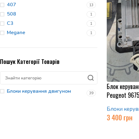
407
13
508
1
C3
1
Megane
1
Пошук Категорії Товарів
Блок керуван
Блоки керування двигуном
Peugeot 967
39
Блоки керув
3 400
грн