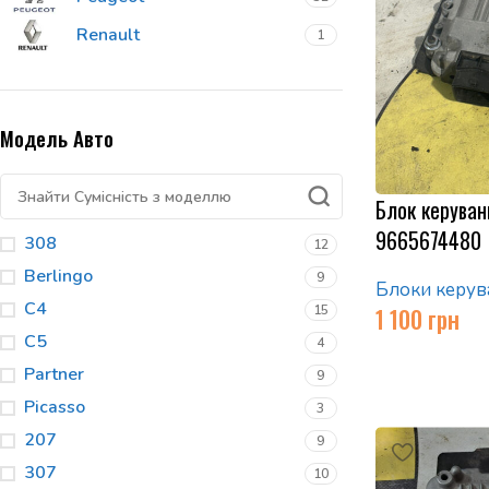
Renault
1
Модель Авто
Блок керуван
9665674480
308
12
Berlingo
9
Блоки керув
C4
15
1 100
грн
C5
4
Partner
9
Picasso
3
207
9
307
10