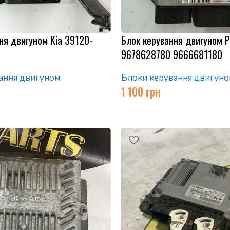
ня двигуном Kia 39120-
Блок керування двигуном 
9678628780 9666681180
ання двигуном
Блоки керування двигуно
1 100
грн