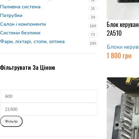
32
Паливна система
15
Патрубки
39
Блок керуван
Салон і компоненти
169
2A510
Системи безпеки
73
Фари, ліхтарі, стопи, оптика
100
Блоки керув
1 800
грн
Фільтрувати За Ціною
Фільтр