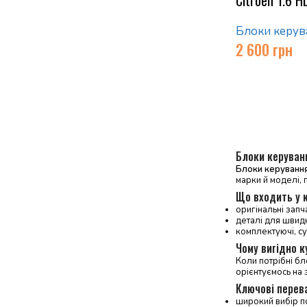
Блоки керув
2 600
грн
Блоки керуван
Блоки керуванн
марки й моделі, 
Що входить у 
оригінальні запч
деталі для швид
комплектуючі, су
Чому вигідно 
Коли потрібні бл
орієнтуємось на з
Ключові перев
широкий вибір по