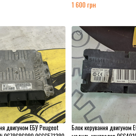
1 600
грн
ня двигуном ЕБУ Peugeot
Блок керування двигуном E
HDi 9678686080 9666571380
модуль контролер 966491