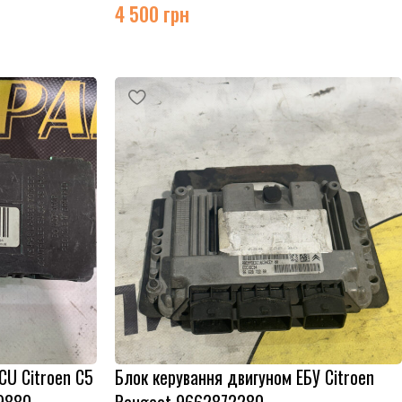
4 500
грн
CU Citroen C5
Блок керування двигуном ЕБУ Citroen
9880
Peugeot 9662872280