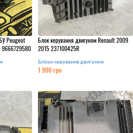
БУ Peugeot
Блок керування двигуном Renault 2009
80 9666729580
2015 237100425R
м
Блоки керування двигуном
1 900
грн