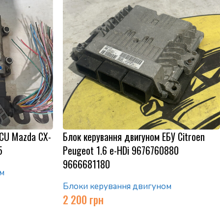
ECU Mazda CX-
Блок керування двигуном ЕБУ Citroen
5
Peugeot 1.6 e-HDi 9676760880
9666681180
м
Блоки керування двигуном
2 200
грн