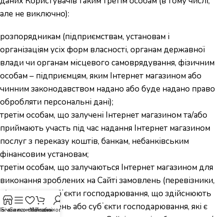
даних Користувачів таким третім особам (в тому числі,
але не виключно):
розпорядникам (підприємствам, установам і
організаціям усіх форм власності, органам державної
влади чи органам місцевого самоврядування, фізичним
особам – підприємцям, яким Інтернет магазином або
чинним законодавством надано або буде надано право
обробляти персональні дані);
третім особам, що залучені Інтернет магазином та/або
приймають участь під час надання Інтернет магазином
послуг з переказу коштів, банкам, небанківським
фінансовим установам;
третім особам, що залучаються Інтернет магазином для
виконання зроблених на Сайті замовлень (перевізники,
підрядники, субʼєкти господарювання, що здійснюють
видачу замовлень або субʼєкти господарювання, які є
агазин
Бічна панель
Список бажань
Мій обліковий запис
Кошик