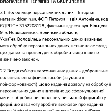
ВИЗНАЧЕННЯ ТЕРМІНІВ ТА СКОРОЧЕННЯ
2.1. Володілець персональних даних – Інтернет
магазин ddcar.in.ua, ФОП
Петруха Надія Антонівна
, код
ЄДРПОУ
3152208128
, фактична адреса:
вул. Кільцева,
9, м. Нововолинськ, Волинська область,
Україна
. Володілець персональних даних визначає
мету обробки персональних даних, встановлює склад
цих даних та процедури їх обробки, якщо інше не
визначено законом.
2.2. Згода суб’єкта персональних даних – добровільне
волевиявлення фізичної особи (за умови її
поінформованості) щодо надання дозволу на обробку її
персональних даних відповідно до сформульованої
мети їх обробки, висловлене у письмовій формі або у
формі, що дає змогу зробити висновок про надання