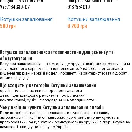
Peugeot 1.6 VTi 16V EP6
інвертор Kia Soul II Electric
V757164380-02
91875E4010
Котушки запалювання
Котушки запалювання
500
грн
8 200
грн
Додати в кошик
Додати в кошик
Котушки запалювання: автозапчастини для ремонту та
обслуговування
Котушки запалювання
— категорія, де зручно підібрати автозапчастини
для планового сервісу та відновлення авто. У каталозі легко знайти
рішення під різні марки й моделі, порівняти характеристики та підібрати
оптимальну ціну.
Що входить у категорію Котушки запалювання
оригінальні запчастини та перевірені аналоги.
деталі для швидкого ремонту та профілактики.
комплектуючі, сумісні з популярними моделями авто.
Чому вигідно купити Котушки запалювання онлайн
Коли потрібні котушки запалювання, котушки, запалювання,
автозапчастини, купити онлайн, важливо отримати точну сумісність і
прогнозований результат. Ми орієнтуємось на зручний підбір, актуальну
наявність і швидку доставку по Україні.