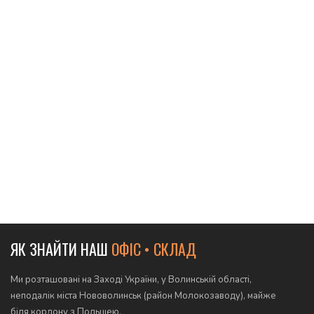
ЯК ЗНАЙТИ НАШ
ОФІС • СКЛАД
Ми розташовані на Заході України, у Волинській області,
неподалік міста Нововолинськ (район Молокозаводу), майже
біля кордону з Польщею.