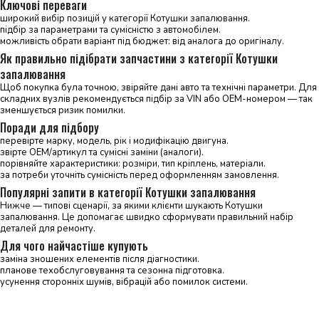
Ключові переваги
широкий вибір позицій у категорії Котушки запалювання.
підбір за параметрами та сумісністю з автомобілем.
можливість обрати варіант під бюджет: від аналога до оригіналу.
Як правильно підібрати запчастини з категорії Котушки
запалювання
Щоб покупка була точною, звіряйте дані авто та технічні параметри. Для
складних вузлів рекомендується підбір за VIN або OEM-номером — так
зменшується ризик помилки.
Поради для підбору
перевірте марку, модель, рік і модифікацію двигуна.
звірте OEM/артикул та сумісні заміни (аналоги).
порівняйте характеристики: розміри, тип кріплень, матеріали.
за потреби уточніть сумісність перед оформленням замовлення.
Популярні запити в категорії Котушки запалювання
Нижче — типові сценарії, за якими клієнти шукають Котушки
запалювання. Це допомагає швидко сформувати правильний набір
деталей для ремонту.
Для чого найчастіше купують
заміна зношених елементів після діагностики.
планове техобслуговування та сезонна підготовка.
усунення сторонніх шумів, вібрацій або помилок системи.