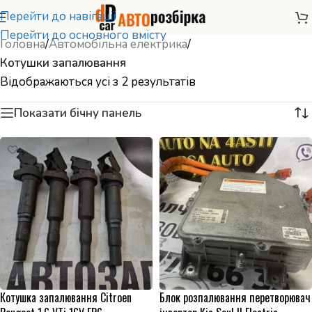
Перейти до навігації
Перейти до основного вмісту
Головна
/
Автомобільна електрика
/
Котушки запалювання
Відображаються усі з 2 результатів
Показати бічну панель
Котушка запалювання Citroen
Блок розпалювання перетворювач