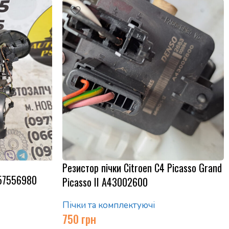
Резистор пічки Citroen C4 Picasso Grand
657556980
Picasso II A43002600
Пічки та комплектуючі
750
грн