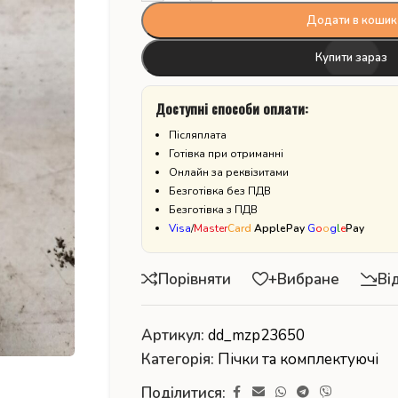
Додати в кошик
Купити зараз
Доступні способи оплати:
Післяплата
Готівка при отриманні
Онлайн за реквізитами
Безготівка без ПДВ
Безготівка з ПДВ
Visa
/
Master
Card
ApplePay
G
o
o
g
l
e
Pay
Порівняти
+Вибране
Ві
Артикул:
dd_mzp23650
Категорія:
Пічки та комплектуючі
Поділитися: