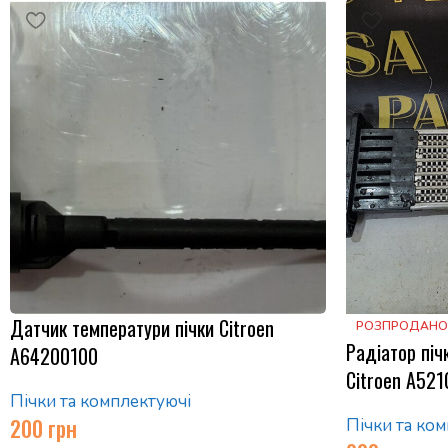
Датчик температури пічки Citroen
РОЗПРОДАНО
Радіатор піч
A64200100
Citroen A52
Пічки та комплектуючі
200
грн
Пічки та ко