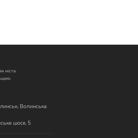
ік міста
льщею.
линськ, Волинська
вське шосе, 5