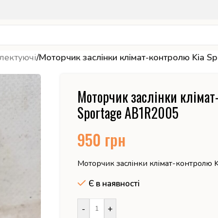
лектуючі
/
Моторчик заслінки клімат-контролю Kia 
Моторчик заслінки клімат
Sportage AB1R2005
950
грн
Моторчик заслінки клімат-контролю 
Є в наявності
-
+