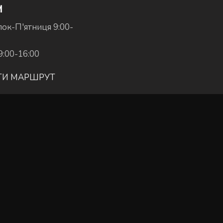
И
ок-П'ятниця 9:00-
9:00-16:00
ТИ МАРШРУТ