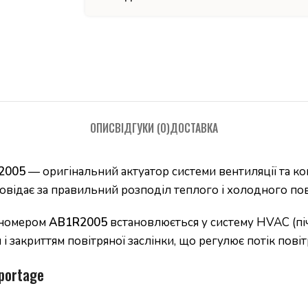
ОПИС
ВІДГУКИ (0)
ДОСТАВКА
R2005
— оригінальний актуатор системи вентиляції та к
овідає за правильний розподіл теплого і холодного пові
 номером
AB1R2005
встановлюється у систему HVAC (піч
закриттям повітряної заслінки, що регулює потік повітря 
portage