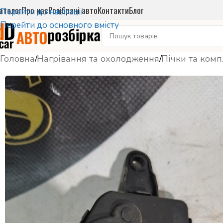
аталог
Про нас
Розібрані авто
Контакти
Блог
Перейти до навігації
Перейти до основного вмісту
Головна
/
Нагрівання та охолодження
/
Пічки та комп