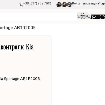
+38 (097) 902 7961
Консультації від майстр
0
Г
Sportage AB1R2005
-контролю Kia
Kia Sportage AB1R2005