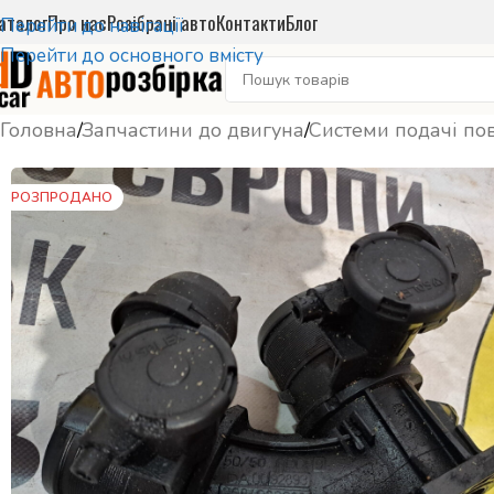
аталог
Про нас
Розібрані авто
Контакти
Блог
Перейти до навігації
Перейти до основного вмісту
Головна
/
Запчастини до двигуна
/
Системи подачі пов
РОЗПРОДАНО