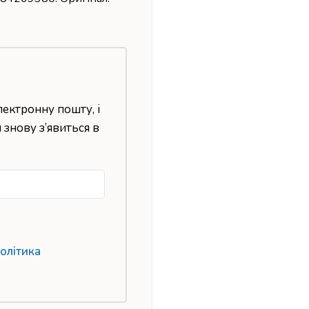
лектронну пошту, і
н знову з’явиться в
олітика