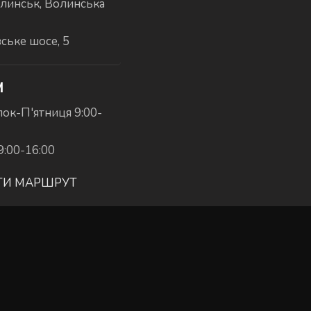
линськ, Волинська
вське шосе, 5
И
ок-П'ятниця 9:00-
9:00-16:00
ТИ МАРШРУТ