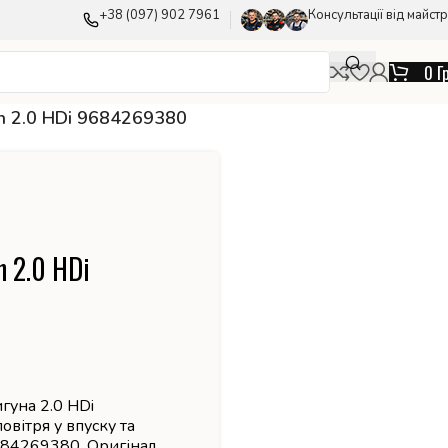
+38 (097) 902 7961
Консультації від майстр
0
Г
en 2.0 HDi 9684269380
n 2.0 HDi
игуна 2.0 HDi
вітря у впуску та
684269380. Оригінал.