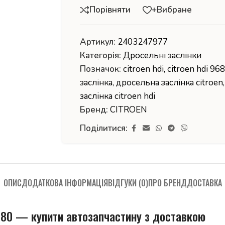
Порівняти
+Вибране
Артикул:
2403247977
Категорія:
Дросельні заслінки
Позначок:
citroen hdi
,
citroen hdi 9
заслінка
,
дросельна заслінка citroen
,
заслінка citroen hdi
Бренд:
CITROEN
Поділитися:
ОПИС
ДОДАТКОВА ІНФОРМАЦІЯ
ВІДГУКИ (0)
ПРО БРЕНД
ДОСТАВКА
380 — купити автозапчастину з доставкою