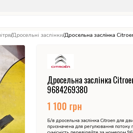
ітря
/
Дросельні заслінки
/
Дросельна заслінка Citro
Дросельна заслінка Citroe
9684269380
1 100
грн
Б/в дросельна заслінка Citroen для дв
призначена для регулювання потоку по
сумісність перевіряйте за номером 9