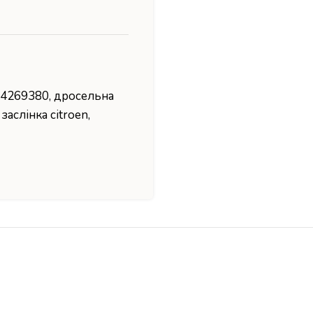
684269380
,
дросельна
заслінка citroen
,