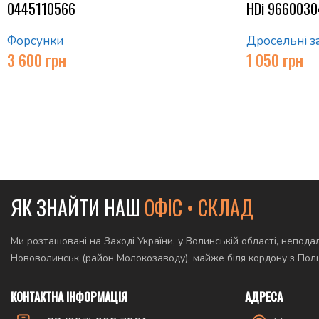
0445110566
HDi 966003
Форсунки
Дросельні з
3 600
грн
1 050
грн
ЯК ЗНАЙТИ НАШ
ОФІС • СКЛАД
Ми розташовані на Заході України, у Волинській області, неподал
Нововолинськ (район Молокозаводу), майже біля кордону з По
КОНТАКТНА ІНФОРМАЦІЯ
АДРЕСА