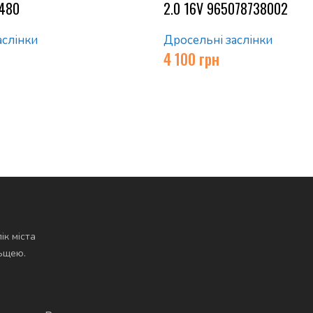
0480
2.0 16V 965078738002
аслінки
Дросельні заслінки
4 100
грн
ік міста
льщею.