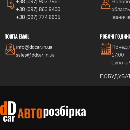
+38 (097) 902 7961
Новово
+38 (097) 863 9400
область
+38 (097) 774 6635
Іваничі
ПОШТА EMAIL
РОБОЧІ ГОДИН
info@ddcar.in.ua
Понеділ
sales@ddcar.in.ua
17:00
Субота 
ПОБУДУВА