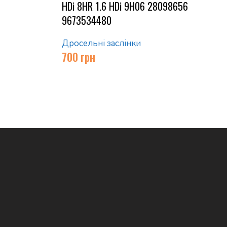
HDi 8HR 1.6 HDi 9H06 28098656
9673534480
Дросельні заслінки
700
грн