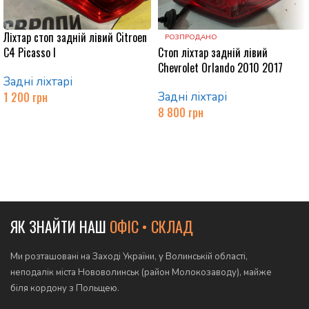
Ліхтар стоп задній лівий Citroen
РОЗПРОДАНО
C4 Picasso I
Стоп ліхтар задній лівий
Chevrolet Orlando 2010 2017
Задні ліхтарі
1 200
грн
Задні ліхтарі
8 800
грн
Додати в кошик
Читати далі
ЯК ЗНАЙТИ НАШ
ОФІС • СКЛАД
Ми розташовані на Заході України, у Волинській області,
неподалік міста Нововолинськ (район Молокозаводу), майже
біля кордону з Польщею.