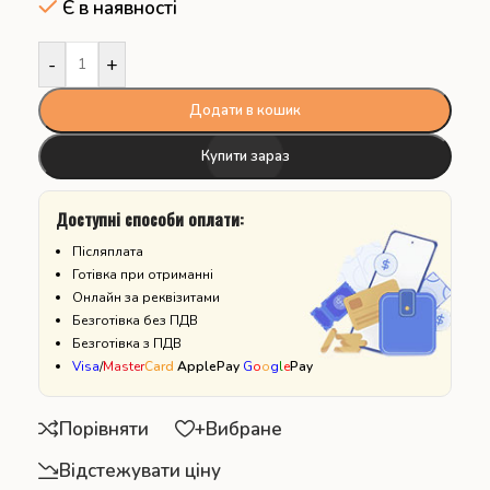
Є в наявності
-
+
Додати в кошик
Купити зараз
Доступні способи оплати:
Післяплата
Готівка при отриманні
Онлайн за реквізитами
Безготівка без ПДВ
Безготівка з ПДВ
Visa
/
Master
Card
ApplePay
G
o
o
g
l
e
Pay
Порівняти
+Вибране
Відстежувати ціну