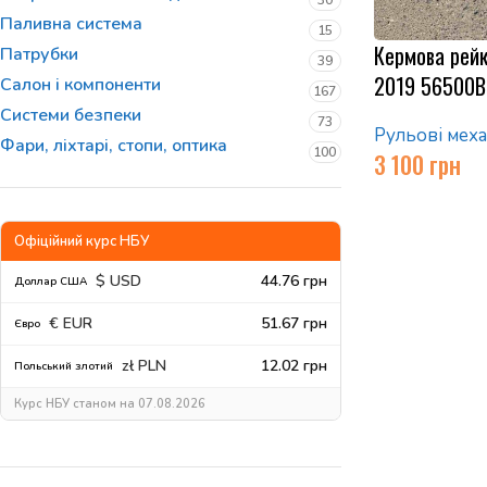
30
Паливна система
15
Кермова рейк
Патрубки
39
2019 56500
Салон і компоненти
167
Системи безпеки
73
Рульові меха
Фари, ліхтарі, стопи, оптика
100
3 100
грн
Офіційний курс НБУ
$ USD
44.76 грн
Доллар США
€ EUR
51.67 грн
Євро
zł PLN
12.02 грн
Польський злотий
Курс НБУ станом на 07.08.2026