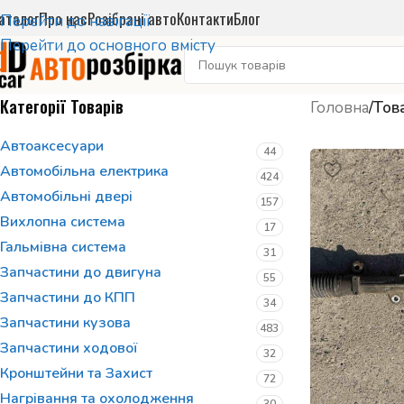
аталог
Про нас
Розібрані авто
Контакти
Блог
Перейти до навігації
Перейти до основного вмісту
Категорії Товарів
Головна
/
Това
Автоаксесуари
44
Автомобільна електрика
424
Автомобільні двері
157
Вихлопна система
17
Гальмівна система
31
Запчастини до двигуна
55
Запчастини до КПП
34
Запчастини кузова
483
Запчастини ходової
32
Кронштейни та Захист
72
Нагрівання та охолодження