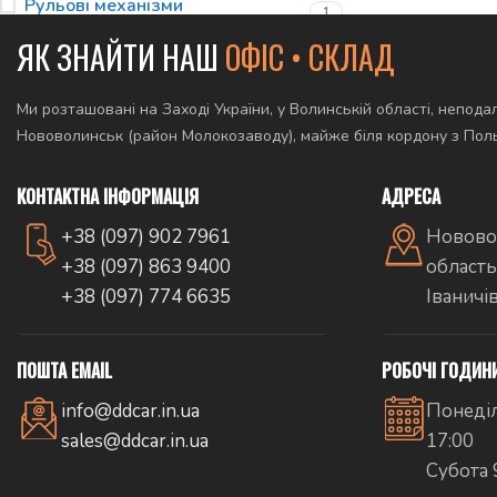
Рульові механізми
1
ЯК ЗНАЙТИ НАШ
ОФІС • СКЛАД
Ми розташовані на Заході України, у Волинській області, неподал
Нововолинськ (район Молокозаводу), майже біля кордону з По
КОНТАКТНА ІНФОРМАЦІЯ
АДРЕСА
+38 (097) 902 7961
Новово
+38 (097) 863 9400
область
+38 (097) 774 6635
Іваничі
ПОШТА EMAIL
РОБОЧІ ГОДИН
info@ddcar.in.ua
Понеділ
sales@ddcar.in.ua
17:00
Субота 