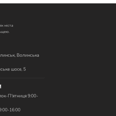
ік міста
льщею.
линськ, Волинська
вське шосе, 5
И
ок-П'ятниця 9:00-
9:00-16:00