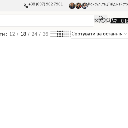
+38 (097) 902 7961
Консультації від майстр
0
Г
ати
12
18
24
36