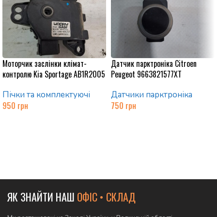
Моторчик заслінки клімат-
Датчик парктроніка Citroen
контролю Kia Sportage AB1R2005
Peugeot 9663821577XT
Пічки та комплектуючі
Датчики парктроніка
950
грн
750
грн
Додати в кошик
Додати в кошик
ЯК ЗНАЙТИ НАШ
ОФІС • СКЛАД