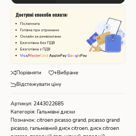
Доступні способи оплати:
Післяплата
Готівка при отриманні
Онлайн за реквізитами
Безготівка без ПДВ
Безготівка з ПДВ
Visa
/
Master
Card
ApplePay
G
o
o
g
l
e
Pay
Порівняти
+Вибране
Відстежувати ціну
Артикул:
2443022685
Категорія:
Гальмівні диски
Позначок:
citroen picasso grand
,
picasso grand
picasso
,
гальмівний диск citroen
,
диск citroen