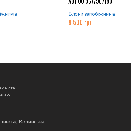
AB1 00 9677987180
іжників
Блоки запобіжників
9 500
грн
ік міста
льщею.
линськ, Волинська