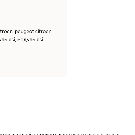
itroen
,
peugeot citroen
,
ль bsi
,
модуль bsi
ому каталозі ви можете купити автозапчастини за