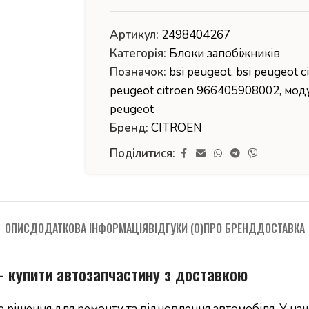
Артикул:
2498404267
Категорія:
Блоки запобіжників
Позначок:
bsi peugeot
,
bsi peugeot c
peugeot citroen 966405908002
,
моду
peugeot
Бренд:
CITROEN
Поділитися:
ОПИС
ДОДАТКОВА ІНФОРМАЦІЯ
ВІДГУКИ (0)
ПРО БРЕНД
ДОСТАВКА
 купити автозапчастину з доставкою
 рішення для ремонту та відновлення автомобіля. У наш