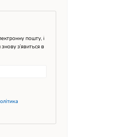
лектронну пошту, і
н знову з’явиться в
олітика