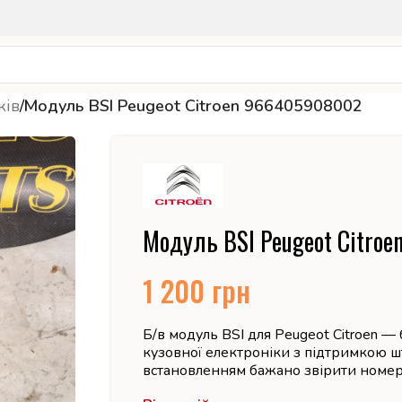
ків
/
Модуль BSI Peugeot Citroen 966405908002
Модуль BSI Peugeot Citro
1 200
грн
Б/в модуль BSI для Peugeot Citroen —
кузовної електроніки з підтримкою ш
встановленням бажано звірити номер 