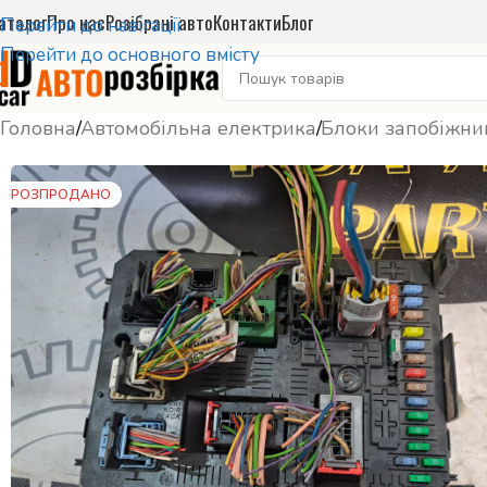
аталог
Про нас
Розібрані авто
Контакти
Блог
Перейти до навігації
Перейти до основного вмісту
Головна
/
Автомобільна електрика
/
Блоки запобіжни
РОЗПРОДАНО