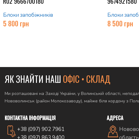
R02 9666700180
9674921580
Блоки запобіжників
Блоки запоб
5 800
грн
8 500
грн
ЯК ЗНАЙТИ НАШ
ОФІС • СКЛАД
Ми розташовані на Заході України, у Волинській області, неподал
Нововолинськ (район Молокозаводу), майже біля кордону з По
КОНТАКТНА ІНФОРМАЦІЯ
АДРЕСА
+38 (097) 902 7961
Новово
+38 (097) 863 9400
область