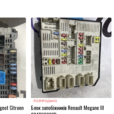
РОЗПРОДАНО
geot Citroen
Блок запобіжників Renault Megane III