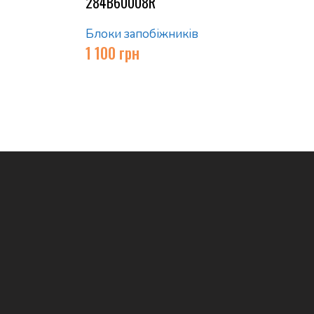
284B60008R
Блоки запобіжників
1 100
грн