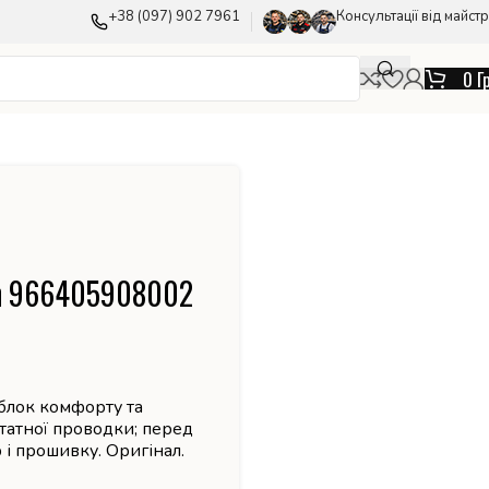
+38 (097) 902 7961
Консультації від майстр
0
Г
en 966405908002
 блок комфорту та
татної проводки; перед
і прошивку. Оригінал.