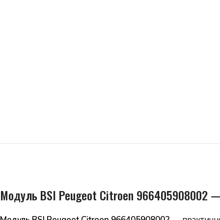
Модуль BSI Peugeot Citroen 966405908002 —
Модуль BSI Peugeot Citroen 966405908002
— практичне