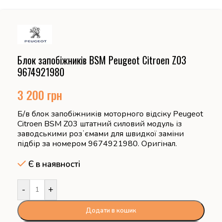
Блок запобіжників BSM Peugeot Citroen Z03
9674921980
3 200
грн
Б/в блок запобіжників моторного відсіку Peugeot
Citroen BSM Z03 штатний силовий модуль із
заводськими розʼємами для швидкої заміни
підбір за номером 9674921980. Оригінал.
Є в наявності
-
+
Додати в кошик