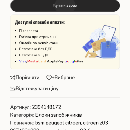
Купити зараз
Доступні способи оплати:
Післяплата
Готівка при отриманні
Онлайн за реквізитами
Безготівка без ПДВ
Безготівка з ПДВ
Visa
/
Master
Card
ApplePay
G
o
o
g
l
e
Pay
Порівняти
+Вибране
Відстежувати ціну
Артикул:
2394148172
Категорія:
Блоки запобіжників
Позначок:
bsm peugeot citroen
,
citroen z03