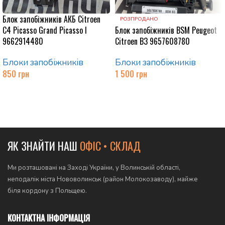
Блок запобіжників АКБ Citroen
РОЗПРОДАНО
C4 Picasso Grand Picasso I
Блок запобіжників BSM Peugeot
9662914480
Citroen B3 9657608780
Блоки запобіжників
Блоки запобіжників
850
грн
1 500
грн
Додати в кошик
Читати далі
ЯК ЗНАЙТИ НАШ
ОФІС • СКЛАД
Ми розташовані на Заході України, у Волинській області,
неподалік міста Нововолинськ (район Молокозаводу), майже
біля кордону з Польщею.
КОНТАКТНА ІНФОРМАЦІЯ