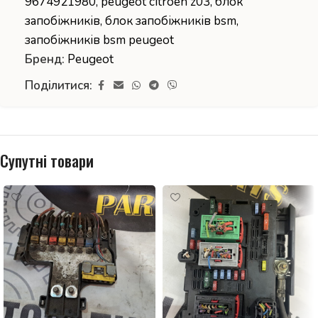
9674921980
,
peugeot citroen z03
,
блок
запобіжників
,
блок запобіжників bsm
,
запобіжників bsm peugeot
Бренд:
Peugeot
Поділитися:
Супутні товари