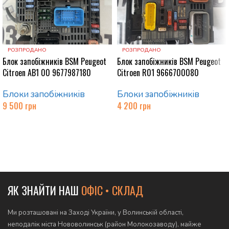
РОЗПРОДАНО
РОЗПРОДАНО
Блок запобіжників BSM Peugeot
Блок запобіжників BSM Peugeot
Citroen AB1 00 9677987180
Citroen R01 9666700080
Блоки запобіжників
Блоки запобіжників
9 500
грн
4 200
грн
Читати далі
Читати далі
ЯК ЗНАЙТИ НАШ
ОФІС • СКЛАД
Ми розташовані на Заході України, у Волинській області,
неподалік міста Нововолинськ (район Молокозаводу), майже