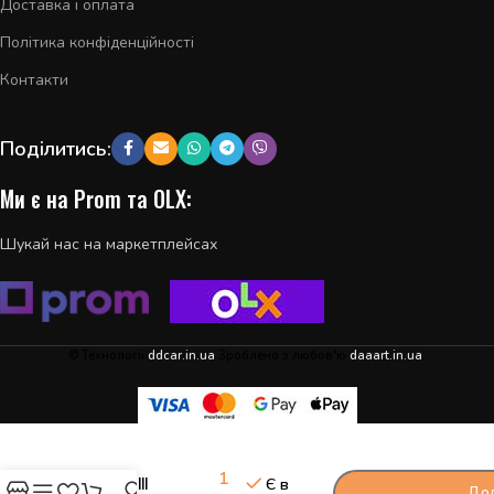
Доставка і оплата
Політика конфіденційності
Контакти
Поділитись:
Ми є на Prom та OLX:
Шукай нас на маркетплейсах
© Технології
ddcar.in.ua
Зроблено з любов'ю
daaart.in.ua
.
-
+
Модуль BSI
1
Citroen C5 III
Є в
Дод