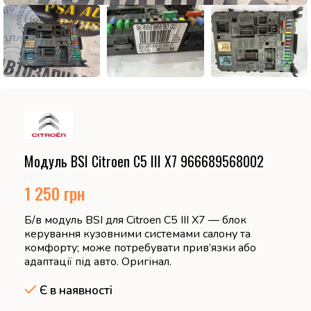
Модуль BSI Citroen C5 III X7 966689568002
1 250
грн
Б/в модуль BSI для Citroen C5 III X7 — блок
керування кузовними системами салону та
комфорту; може потребувати прив’язки або
адаптації під авто. Оригінал.
Є в наявності