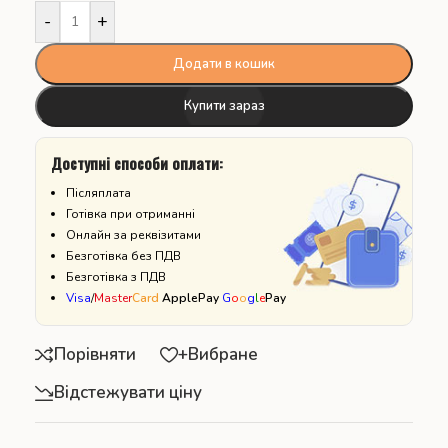
-
+
Додати в кошик
Купити зараз
Доступні способи оплати:
Післяплата
Готівка при отриманні
Онлайн за реквізитами
Безготівка без ПДВ
Безготівка з ПДВ
Visa
/
Master
Card
ApplePay
G
o
o
g
l
e
Pay
Порівняти
+Вибране
Відстежувати ціну