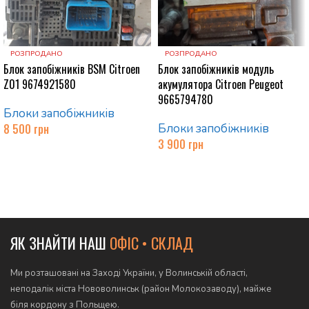
РОЗПРОДАНО
РОЗПРОДАНО
Блок запобіжників BSM Citroen
Блок запобіжників модуль
Z01 9674921580
акумулятора Citroen Peugeot
9665794780
Блоки запобіжників
8 500
грн
Блоки запобіжників
3 900
грн
Читати далі
Читати далі
ЯК ЗНАЙТИ НАШ
ОФІС • СКЛАД
Ми розташовані на Заході України, у Волинській області,
неподалік міста Нововолинськ (район Молокозаводу), майже
біля кордону з Польщею.