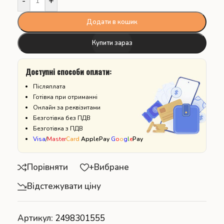
-
+
Додати в кошик
Купити зараз
Доступні способи оплати:
Післяплата
Готівка при отриманні
Онлайн за реквізитами
Безготівка без ПДВ
Безготівка з ПДВ
Visa
/
Master
Card
ApplePay
G
o
o
g
l
e
Pay
Порівняти
+Вибране
Відстежувати ціну
Артикул:
2498301555