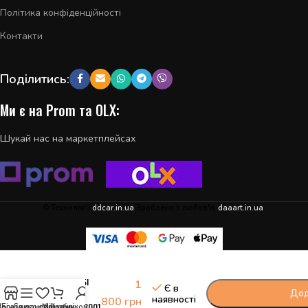
Політика конфіденційності
Контакти
Поділитись:
Ми є на Prom та OLX:
Шукай нас на маркетплейсах
© Технології
ddcar.in.ua
Зроблено з любов'ю
daaart.in.ua
.
-
+
Модуль BSI
1
Є в
Citroen
Дод
наявності
800
грн
966405878001
агазин
Бічна панель
Список бажань
Мій обліковий запис
Кошик