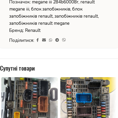
Позначок:
megane iii 284b60008r
,
renault
megane iii
,
блок запобіжників
,
блок
запобіжників renault
,
запобіжників renault
,
запобіжників renault megane
Бренд:
Renault
Поділитися:
Супутні товари