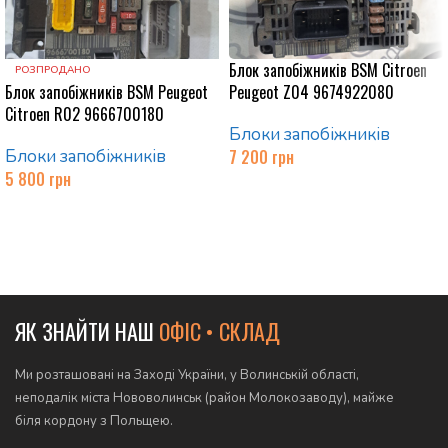
Блок запобіжників BSM Citroen
РОЗПРОДАНО
Блок запобіжників BSM Peugeot
Peugeot Z04 9674922080
Citroen R02 9666700180
Блоки запобіжників
Блоки запобіжників
7 200
грн
5 800
грн
Додати в кошик
Читати далі
ЯК ЗНАЙТИ НАШ
ОФІС • СКЛАД
Ми розташовані на Заході України, у Волинській області,
неподалік міста Нововолинськ (район Молокозаводу), майже
біля кордону з Польщею.