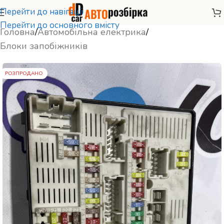
Перейти до навігації
Перейти до основного вмісту
Головна
/
Автомобільна електрика
/
Блоки запобіжників
РОЗПРОДАНО