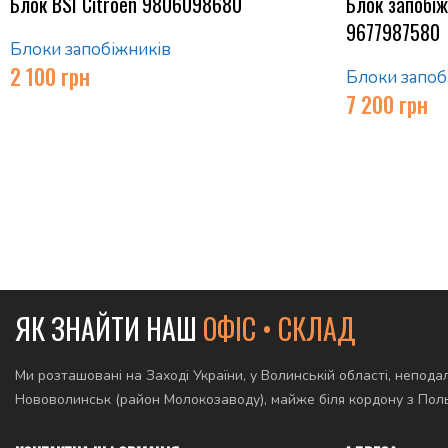
Блок BSI Citroen 9806098680
Блок запобі
9677987580
Блоки запобіжників
2 100
грн
Блоки запоб
7 200
грн
ЯК ЗНАЙТИ НАШ
ОФІС • СКЛАД
Ми розташовані на Заході України, у Волинській області, неподал
Нововолинськ (район Молокозаводу), майже біля кордону з По