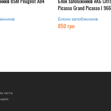
жників BSM Peugeot AB4
Блок запобіжників АКБ Citr
Picasso Grand Picasso I 9
іжників
Блоки запобіжників
850
грн
ік міста
льщею.