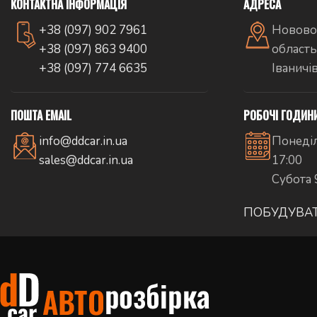
КОНТАКТНА ІНФОРМАЦІЯ
АДРЕСА
+38 (097) 902 7961
Новово
+38 (097) 863 9400
область
+38 (097) 774 6635
Іваничі
ПОШТА EMAIL
РОБОЧІ ГОДИН
info@ddcar.in.ua
Понеділ
sales@ddcar.in.ua
17:00
Субота 
ПОБУДУВА