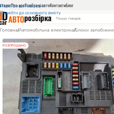
аталог
Про нас
Розібрані авто
Контакти
Блог
Перейти до навігації
Перейти до основного вмісту
Головна
/
Автомобільна електрика
/
Блоки запобіжни
РОЗПРОДАНО