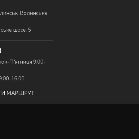
линськ, Волинська
вське шосе, 5
И
ок-П'ятниця 9:00-
9:00-16:00
ТИ МАРШРУТ