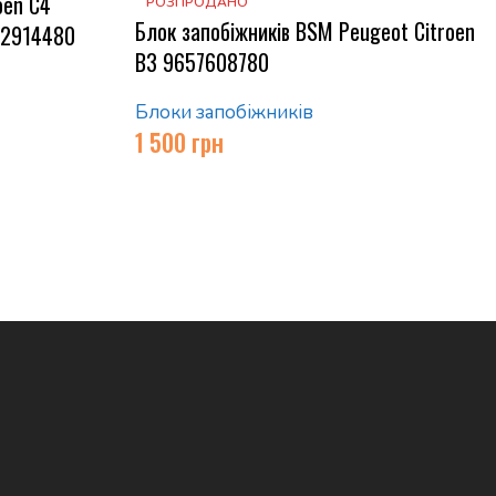
oen C4
РОЗПРОДАНО
Блок запобіжників BSM Peugeot Citroen
662914480
B3 9657608780
Блоки запобіжників
1 500
грн