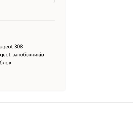
ugeot 308
ugeot
,
запобіжників
 блок