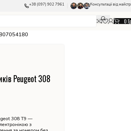
+38 (097) 902 7961
Консультації від майстр
0
Г
 9807054180
ків Peugeot 308
ugeot 308 T9 —
лектронікою з
лення за номером без