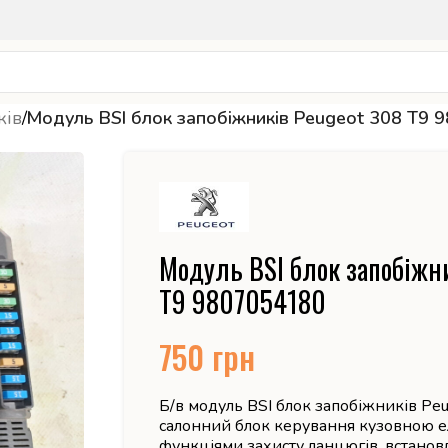
ків
/
Модуль BSI блок запобіжників Peugeot 308 T9
Модуль BSI блок запобіжни
T9 9807054180
750
грн
Б/в модуль BSI блок запобіжників Pe
салонний блок керування кузовною е
функціями захисту ланцюгів, встанов