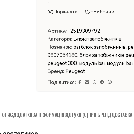
Порівняти
+Вибране
Артикул:
2519309792
Категорія:
Блоки запобіжників
Позначок:
bsi блок запобіжників
,
pe
9807054180
,
блок запобіжників pe
peugeot 308
,
модуль bsi
,
модуль bsi
Бренд:
Peugeot
Поділитися:
ОПИС
ДОДАТКОВА ІНФОРМАЦІЯ
ВІДГУКИ (0)
ПРО БРЕНД
ДОСТАВКА