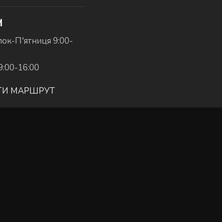
И
ок-П'ятниця 9:00-
9:00-16:00
ТИ МАРШРУТ