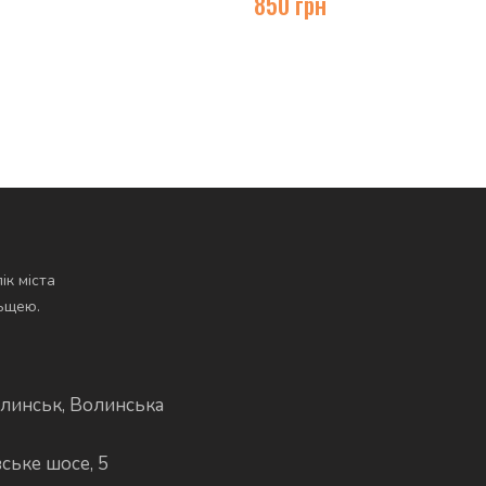
850
грн
ік міста
льщею.
линськ, Волинська
вське шосе, 5