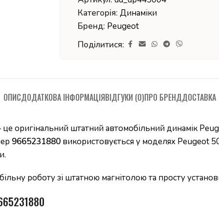
Категорія:
Динаміки
Бренд:
Peugeot
Поділитися:
ОПИС
ДОДАТКОВА ІНФОРМАЦІЯ
ВІДГУКИ (0)
ПРО БРЕНД
ДОСТАВКА
це оригінальний штатний автомобільний динамік Peugeo
мер
9665231880
використовується у моделях Peugeot 50
и.
абільну роботу зі штатною магнітолою та просту установ
9665231880