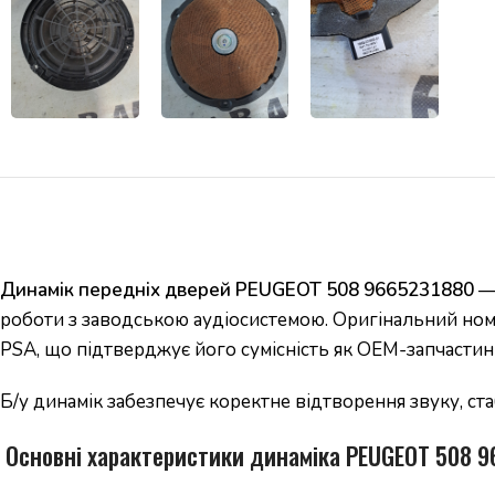
Динамік передніх дверей PEUGEOT 508 9665231880
— 
роботи з заводською аудіосистемою. Оригінальний но
PSA, що підтверджує його сумісність як OEM-запчастин
Б/у динамік забезпечує коректне відтворення звуку, ст
️ Основні характеристики динаміка PEUGEOT 508 