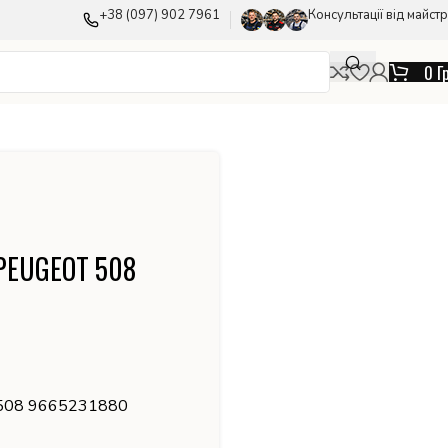
+38 (097) 902 7961
Консультації від майстр
0
Г
 PEUGEOT 508
 508 9665231880