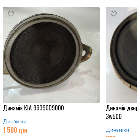
Динамік KIA 96390D9000
Динамік двер
3w500
Динаміки
1 500
грн
Динаміки