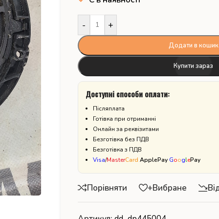
-
+
Додати в кошик
Купити зараз
Доступні способи оплати:
Післяплата
Готівка при отриманні
Онлайн за реквізитами
Безготівка без ПДВ
Безготівка з ПДВ
Visa
/
Master
Card
ApplePay
G
o
o
g
l
e
Pay
Порівняти
+Вибране
Ві
Артикул:
dd_dp445004