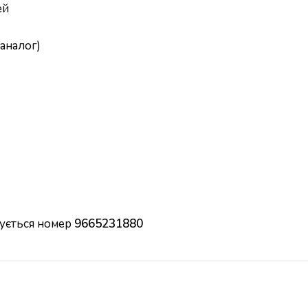
ей
аналог)
вується номер
9665231880