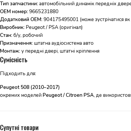
Тип запчастини:
автомобільний динамік передніх двер
OEM номер:
9665231880
Додатковий OEM:
904175495001 (може зустрічатися як 
Виробник:
Peugeot / PSA (оригінал)
Стан:
б/у, робочий
Призначення:
штатна аудіосистема авто
Монтаж:
у передні двері, штатні кріплення
Сумісність
Підходить для:
Peugeot 508 (2010–2017)
окремих моделей
Peugeot / Citroen PSA
, де використо
Супутні товари