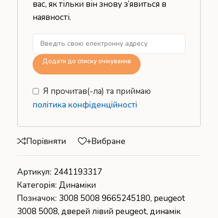
вас, як тільки він знову з’явиться в
наявності.
Додати до списку очікування
Я прочитав(-ла) та приймаю
політика конфіденційності
Порівняти
+Вибране
Артикул:
2441193317
Категорія:
Динаміки
Позначок:
3008 5008 9665245180
,
peugeot
3008 5008
,
дверей лівий peugeot
,
динамік