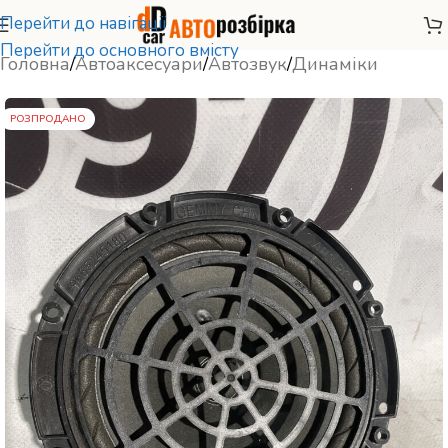
Перейти до навігації
Перейти до основного вмісту
Головна
/
Автоаксесуари
/
Автозвук
/
Динаміки
РОЗПРОДАНО