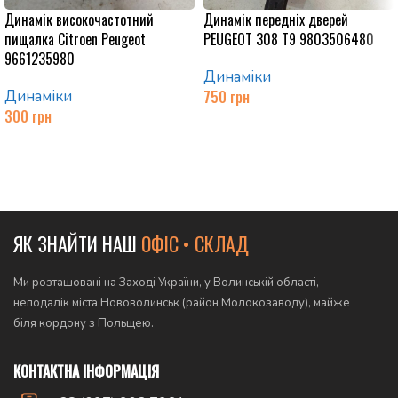
Динамік високочастотний
Динамік передніх дверей
пищалка Citroen Peugeot
PEUGEOT 308 T9 9803506480
9661235980
Динаміки
Динаміки
750
грн
300
грн
Додати в кошик
Додати в кошик
ЯК ЗНАЙТИ НАШ
ОФІС • СКЛАД
Ми розташовані на Заході України, у Волинській області,
неподалік міста Нововолинськ (район Молокозаводу), майже
біля кордону з Польщею.
КОНТАКТНА ІНФОРМАЦІЯ