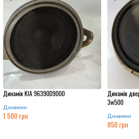
Динамік KIA 96390D9000
Динамік двер
3w500
Динаміки
1 500
грн
Динаміки
850
грн