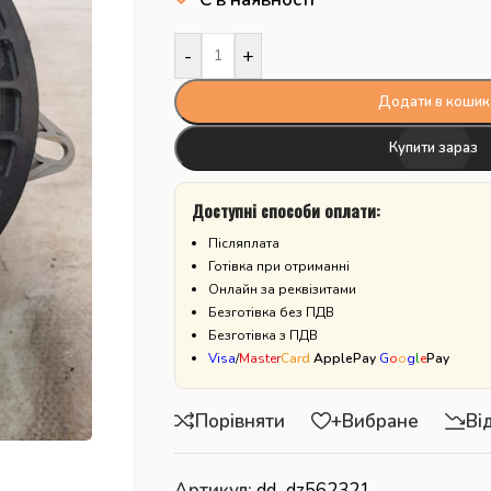
-
+
Додати в кошик
Купити зараз
Доступні способи оплати:
Післяплата
Готівка при отриманні
Онлайн за реквізитами
Безготівка без ПДВ
Безготівка з ПДВ
Visa
/
Master
Card
ApplePay
G
o
o
g
l
e
Pay
Порівняти
+Вибране
Ві
Артикул:
dd_dz562321