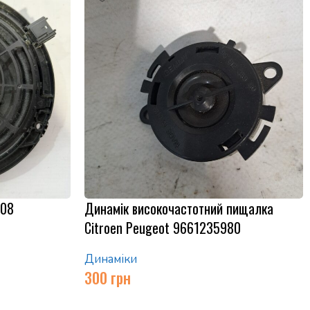
508
Динамік високочастотний пищалка
Citroen Peugeot 9661235980
Динаміки
300
грн