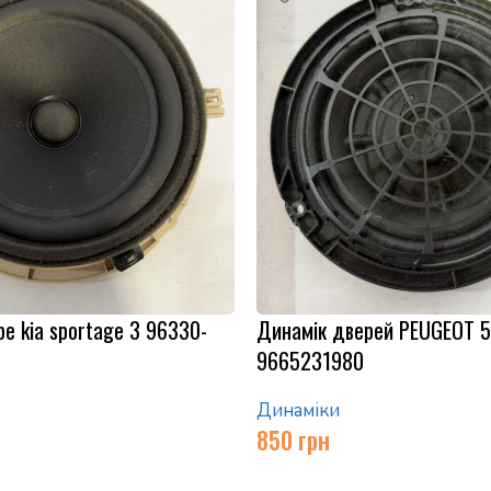
е kia sportage 3 96330-
Динамік дверей PEUGEOT 
9665231980
Динаміки
850
грн