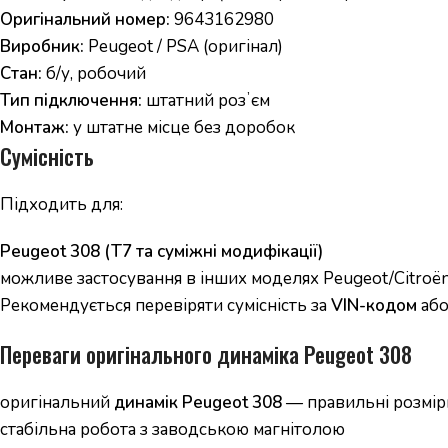
Оригінальний номер:
9643162980
Виробник:
Peugeot / PSA (оригінал)
Стан:
б/у, робочий
Тип підключення:
штатний розʼєм
Монтаж:
у штатне місце без доробок
Сумісність
Підходить для:
Peugeot 308 (T7 та суміжні модифікації)
можливе застосування в інших моделях Peugeot/Citroën
Рекомендується перевіряти сумісність за
VIN-кодом
або
Переваги оригінального динаміка Peugeot 308
оригінальний
динамік Peugeot 308
— правильні розміри
стабільна робота з заводською магнітолою