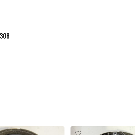
и
 308