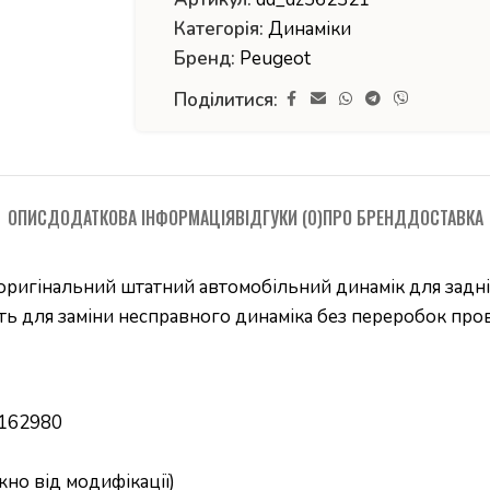
Категорія:
Динаміки
Бренд:
Peugeot
Поділитися:
ОПИС
ДОДАТКОВА ІНФОРМАЦІЯ
ВІДГУКИ (0)
ПРО БРЕНД
ДОСТАВКА
ригінальний штатний автомобільний динамік для задніх
ть для заміни несправного динаміка без переробок про
3162980
жно від модифікації)