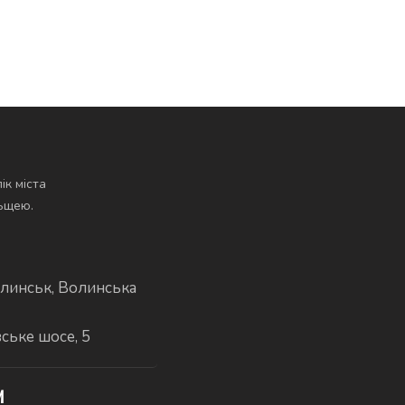
ік міста
льщею.
линськ, Волинська
вське шосе, 5
И