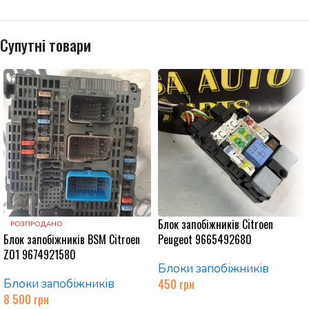
Супутні товари
Блок запобіжників Citroen
РОЗПРОДАНО
Блок запобіжників BSM Citroen
Peugeot 9665492680
Z01 9674921580
Блоки запобіжників
Блоки запобіжників
450
грн
8 500
грн
Додати в кошик