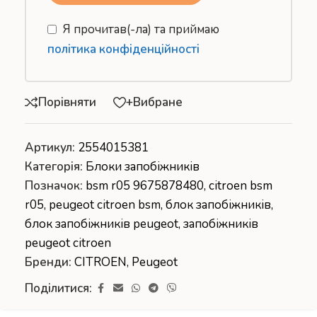
Я прочитав(-ла) та приймаю
політика конфіденційності
Порівняти
+Вибране
Артикул:
2554015381
Категорія:
Блоки запобіжників
Позначок:
bsm r05 9675878480
,
citroen bsm
r05
,
peugeot citroen bsm
,
блок запобіжників
,
блок запобіжників peugeot
,
запобіжників
peugeot citroen
Бренди:
CITROEN
,
Peugeot
Поділитися: