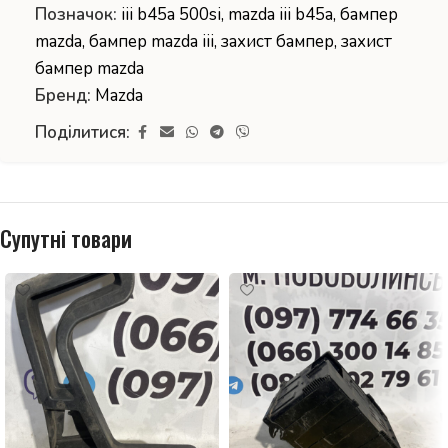
Позначок:
iii b45a 500si
,
mazda iii b45a
,
бампер
mazda
,
бампер mazda iii
,
захист бампер
,
захист
бампер mazda
Бренд:
Mazda
Поділитися:
Супутні товари