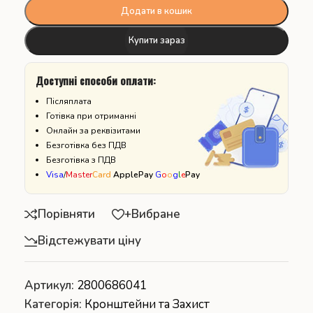
Додати в кошик
Купити зараз
Доступні способи оплати:
Післяплата
Готівка при отриманні
Онлайн за реквізитами
Безготівка без ПДВ
Безготівка з ПДВ
Visa
/
Master
Card
ApplePay
G
o
o
g
l
e
Pay
Порівняти
+Вибране
Відстежувати ціну
Артикул:
2800686041
Категорія:
Кронштейни та Захист