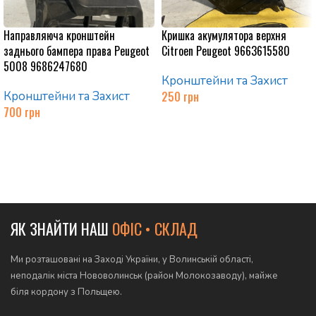
Направляюча кронштейн
Кришка акумулятора верхня
заднього бампера права Peugeot
Citroen Peugeot 9663615580
5008 9686247680
Кронштейни та Захист
Кронштейни та Захист
250
грн
700
грн
Додати в кошик
Додати в кошик
ЯК ЗНАЙТИ НАШ
ОФІС • СКЛАД
Ми розташовані на Заході України, у Волинській області,
неподалік міста Нововолинськ (район Молокозаводу), майже
біля кордону з Польщею.