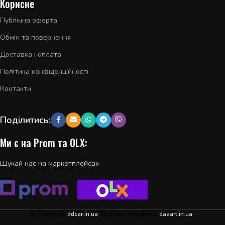
Корисне
Публічна оферта
Обмін та повернення
Доставка і оплата
Політика конфіденційності
Контакти
Поділитись:
Ми є на Prom та OLX:
Шукай нас на маркетплейсах
© Технології
ddcar.in.ua
Зроблено з любов'ю
daaart.in.ua
.