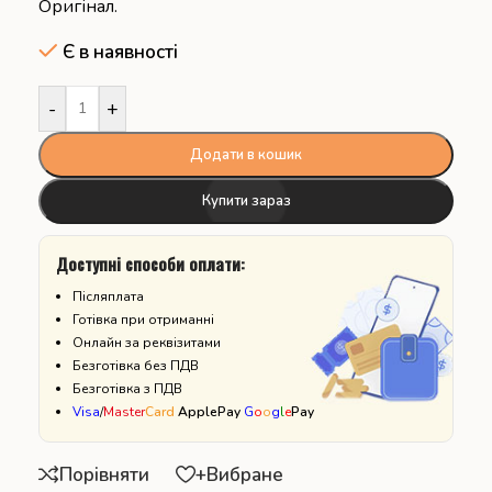
Оригінал.
Є в наявності
-
+
Додати в кошик
Купити зараз
Доступні способи оплати:
Післяплата
Готівка при отриманні
Онлайн за реквізитами
Безготівка без ПДВ
Безготівка з ПДВ
Visa
/
Master
Card
ApplePay
G
o
o
g
l
e
Pay
Порівняти
+Вибране