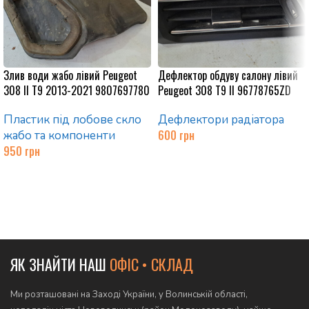
Злив води жабо лівий Peugeot
Дефлектор обдуву салону лівий
308 II T9 2013-2021 9807697780
Peugeot 308 T9 II 96778765ZD
Пластик під лобове скло
Дефлектори радіатора
600
грн
жабо та компоненти
950
грн
Додати в кошик
Додати в кошик
ЯК ЗНАЙТИ НАШ
ОФІС • СКЛАД
Ми розташовані на Заході України, у Волинській області,