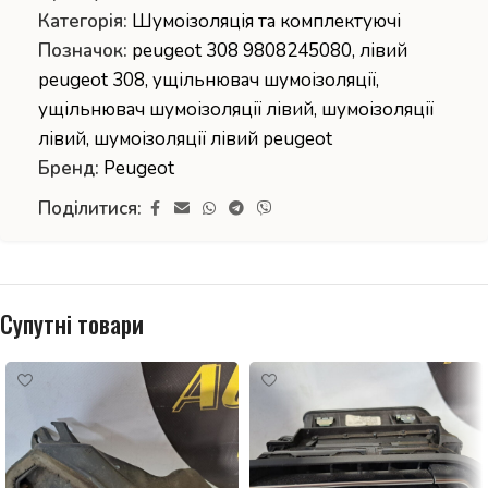
Категорія:
Шумоізоляція та комплектуючі
Позначок:
peugeot 308 9808245080
,
лівий
peugeot 308
,
ущільнювач шумоізоляції
,
ущільнювач шумоізоляції лівий
,
шумоізоляції
лівий
,
шумоізоляції лівий peugeot
Бренд:
Peugeot
Поділитися:
Супутні товари