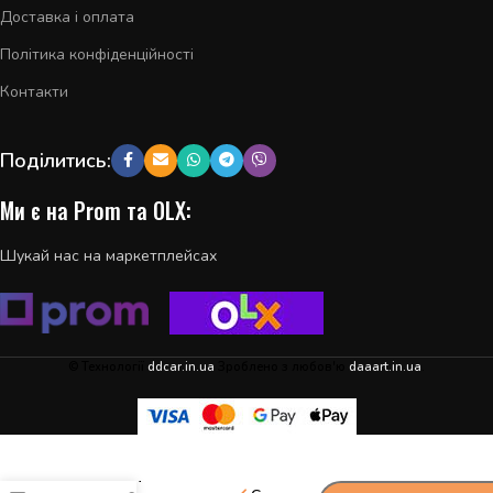
Доставка і оплата
Політика конфіденційності
Контакти
Поділитись:
Ми є на Prom та OLX:
Шукай нас на маркетплейсах
© Технології
ddcar.in.ua
Зроблено з любов'ю
daaart.in.ua
.
Ущільнювач
-
+
шумоізоляції