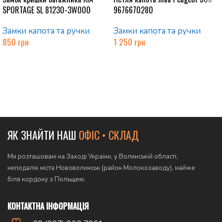
SPORTAGE SL 81230-3W000
9676670280
Замки капота та ручки
Замки капота та ручки
850
грн
1 250
грн
Додати в кошик
Додати в кошик
ЯК ЗНАЙТИ НАШ
ОФІС • СКЛАД
Ми розташовані на Заході України, у Волинській області,
неподалік міста Нововолинськ (район Молокозаводу), майже
біля кордону з Польщею.
КОНТАКТНА ІНФОРМАЦІЯ