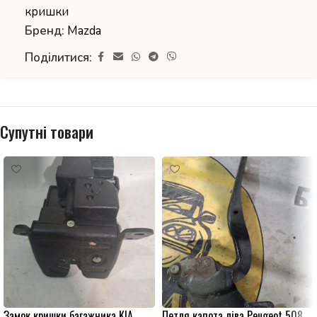
кришки
Бренд:
Mazda
Поділитися:
Супутні товари
Замок кришки багажника KIA
Петля капота ліва Peugeot 508