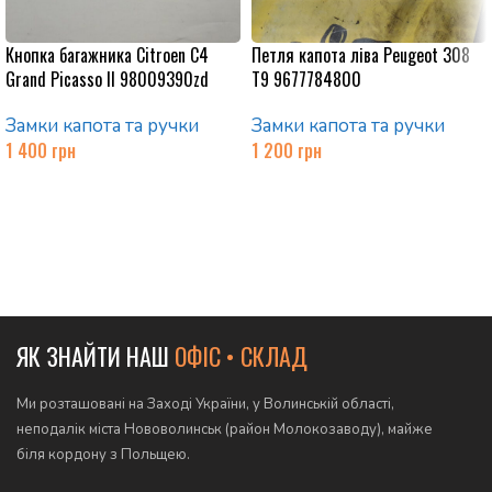
Кнопка багажника Citroen C4
Петля капота ліва Peugeot 308
Grand Picasso II 98009390zd
T9 9677784800
Замки капота та ручки
Замки капота та ручки
1 400
грн
1 200
грн
Додати в кошик
Додати в кошик
ЯК ЗНАЙТИ НАШ
ОФІС • СКЛАД
Ми розташовані на Заході України, у Волинській області,
неподалік міста Нововолинськ (район Молокозаводу), майже
біля кордону з Польщею.