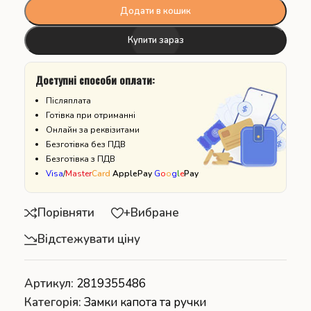
Додати в кошик
Купити зараз
Доступні способи оплати:
Післяплата
Готівка при отриманні
Онлайн за реквізитами
Безготівка без ПДВ
Безготівка з ПДВ
Visa
/
Master
Card
ApplePay
G
o
o
g
l
e
Pay
Порівняти
+Вибране
Відстежувати ціну
Артикул:
2819355486
Категорія:
Замки капота та ручки