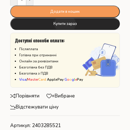
Додати в кошик
Купити зараз
Доступні способи оплати:
Післяплата
Готівка при отриманні
Онлайн за реквізитами
Безготівка без ПДВ
Безготівка з ПДВ
Visa
/
Master
Card
ApplePay
G
o
o
g
l
e
Pay
Порівняти
+Вибране
Відстежувати ціну
Артикул:
2403285521