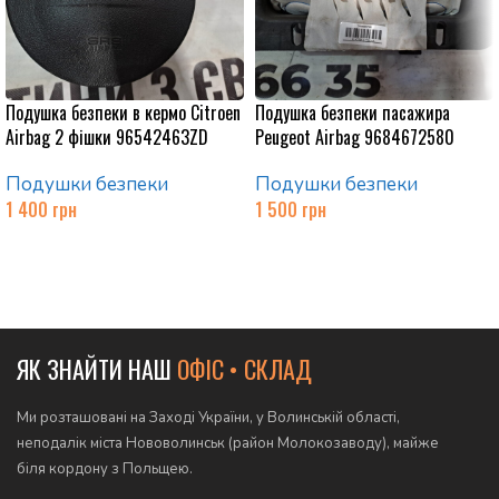
Подушка безпеки в кермо Citroen
Подушка безпеки пасажира
Airbag 2 фішки 96542463ZD
Peugeot Airbag 9684672580
Подушки безпеки
Подушки безпеки
1 400
грн
1 500
грн
Додати в кошик
Додати в кошик
ЯК ЗНАЙТИ НАШ
ОФІС • СКЛАД
Ми розташовані на Заході України, у Волинській області,
неподалік міста Нововолинськ (район Молокозаводу), майже
біля кордону з Польщею.