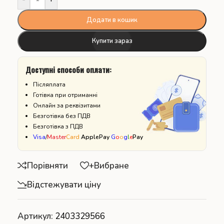
Додати в кошик
Купити зараз
Доступні способи оплати:
Післяплата
Готівка при отриманні
Онлайн за реквізитами
Безготівка без ПДВ
Безготівка з ПДВ
Visa
/
Master
Card
ApplePay
G
o
o
g
l
e
Pay
Порівняти
+Вибране
Відстежувати ціну
Артикул:
2403329566