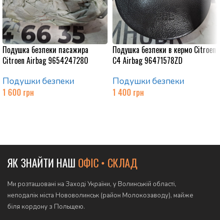
Подушка безпеки пасажира
Подушка безпеки в кермо Citroen
Citroen Airbag 9654247280
C4 Airbag 96471578ZD
Подушки безпеки
Подушки безпеки
1 600
грн
1 400
грн
Додати в кошик
Додати в кошик
ЯК ЗНАЙТИ НАШ
ОФІС • СКЛАД
Ми розташовані на Заході України, у Волинській області,
неподалік міста Нововолинськ (район Молокозаводу), майже
біля кордону з Польщею.