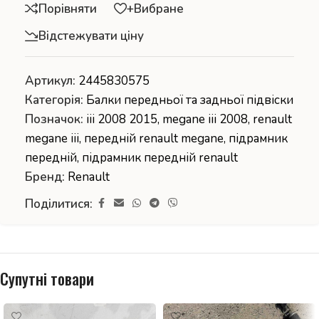
Порівняти
+Вибране
Відстежувати ціну
Артикул:
2445830575
Категорія:
Балки передньої та задньої підвіски
Позначок:
iii 2008 2015
,
megane iii 2008
,
renault
megane iii
,
передній renault megane
,
підрамник
передній
,
підрамник передній renault
Бренд:
Renault
Поділитися:
Супутні товари