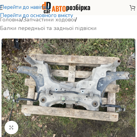
Перейти до навігації
Перейти до основного вмісту
Головна
/
Запчастини ходової
/
Балки передньої та задньої підвіски
Натисніть, щоб збільшити