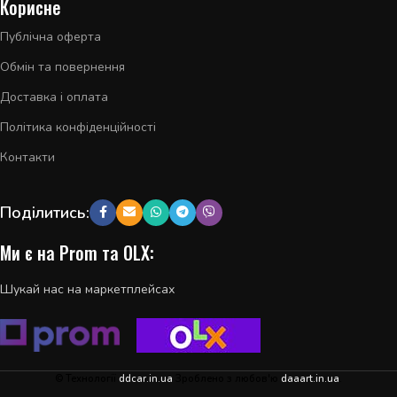
Корисне
Публічна оферта
Обмін та повернення
Доставка і оплата
Політика конфіденційності
Контакти
Поділитись:
Ми є на Prom та OLX:
Шукай нас на маркетплейсах
© Технології
ddcar.in.ua
Зроблено з любов'ю
daaart.in.ua
.