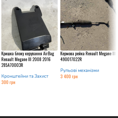
Кришка блоку керування AirBag
Кермова рейка Renault Megane III
Renault Megane III 2008 2016
490017022R
285A70003R
Рульові механізми
Кронштейни та Захист
3 400
грн
300
грн
Додати в кошик
Додати в кошик