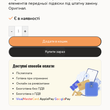
елементів передньої підвіски під штатну заміну.
Оригінал.
Є в наявності
-
+
Додати в кошик
Купити зараз
Доступні способи оплати:
Післяплата
Готівка при отриманні
Онлайн за реквізитами
Безготівка без ПДВ
Безготівка з ПДВ
Visa
/
Master
Card
ApplePay
G
o
o
g
l
e
Pay