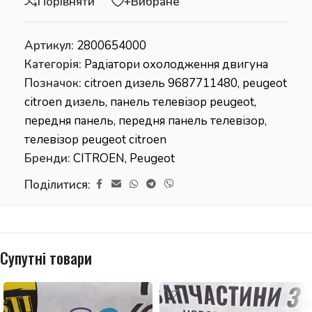
Порівняти
+Вибране
Артикул:
2800654000
Категорія:
Радіатори охолодження двигуна
Позначок:
citroen дизель 9687711480
,
peugeot
citroen дизель
,
панель телевізор peugeot
,
передня панель
,
передня панель телевізор
,
телевізор peugeot citroen
Бренди:
CITROEN
,
Peugeot
Поділитися:
Супутні товари