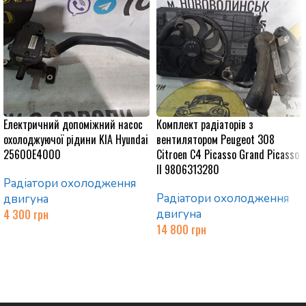
Електричний допоміжний насос
Комплект радіаторів з
охолоджуючої рідини KIA Hyundai
вентилятором Peugeot 308
25600E4000
Citroen C4 Picasso Grand Picasso
II 9806313280
Радіатори охолодження
Радіатори охолодження
двигуна
4 300
грн
двигуна
14 800
грн
Додати в кошик
Додати в кошик