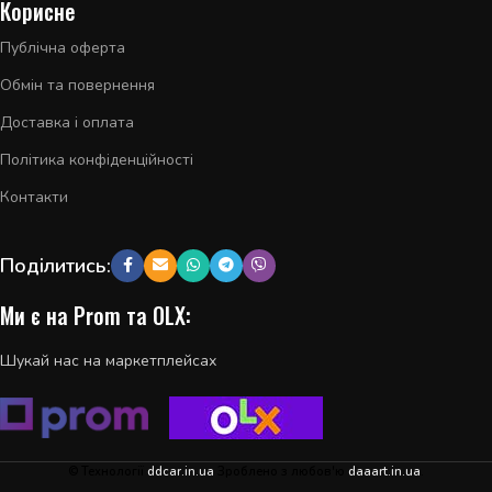
Корисне
Публічна оферта
Обмін та повернення
Доставка і оплата
Політика конфіденційності
Контакти
Поділитись:
Ми є на Prom та OLX:
Шукай нас на маркетплейсах
© Технології
ddcar.in.ua
Зроблено з любов'ю
daaart.in.ua
.