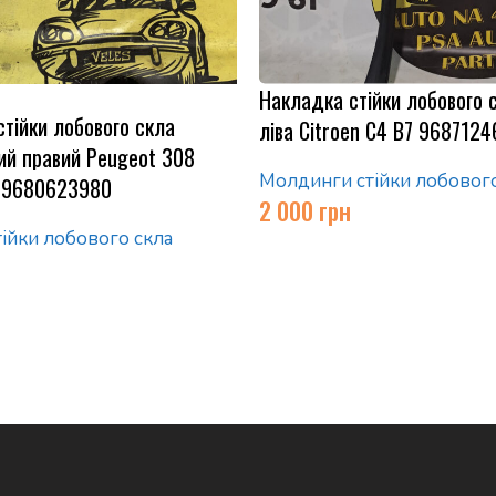
Накладка стійки лобового 
тійки лобового скла
ліва Citroen C4 B7 968712
ий правий Peugeot 308
Молдинги стійки лобового
 9680623980
2 000
грн
ійки лобового скла