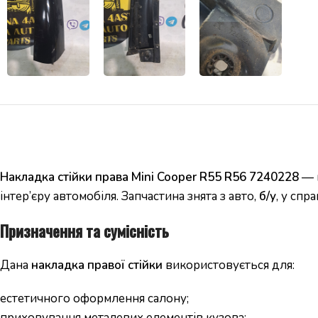
Накладка стійки права Mini Cooper R55 R56 7240228
— ц
інтер’єру автомобіля. Запчастина знята з авто,
б/у
, у спр
Призначення та сумісність
Дана
накладка правої стійки
використовується для:
естетичного оформлення салону;
приховування металевих елементів кузова;