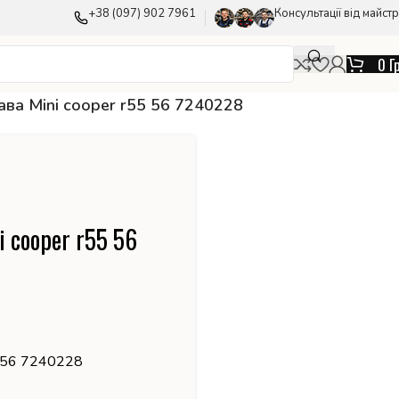
+38 (097) 902 7961
Консультації від майстр
0
Г
ава Mini cooper r55 56 7240228
 cooper r55 56
5 56 7240228