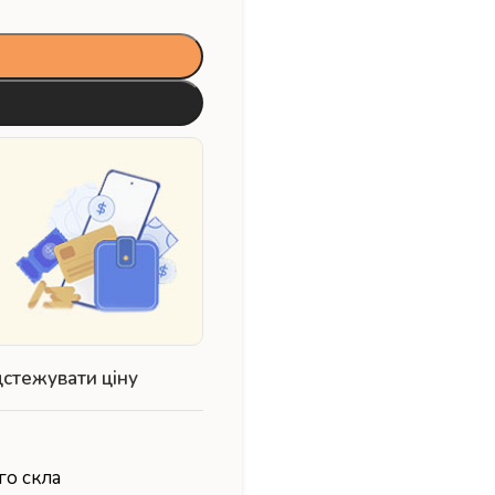
дстежувати ціну
го скла