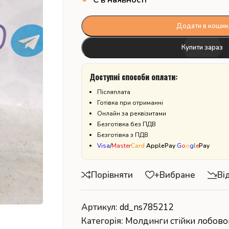
Додати в кошик
Купити зараз
Доступні способи оплати:
Післяплата
Готівка при отриманні
Онлайн за реквізитами
Безготівка без ПДВ
Безготівка з ПДВ
Visa
/
Master
Card
ApplePay
G
o
o
g
l
e
Pay
Порівняти
+Вибране
Ві
Артикул:
dd_ns785212
Категорія:
Молдинги стійки лобово