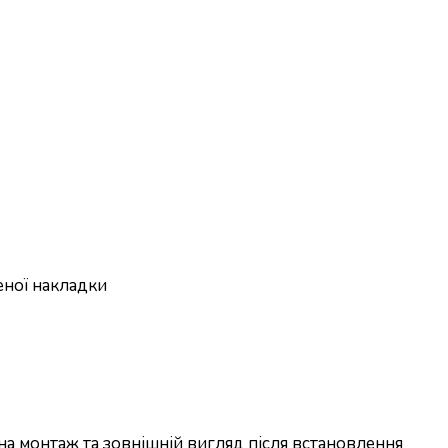
еної накладки
на монтаж та зовнішній вигляд після встановлення