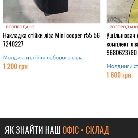
РОЗПРОДАНО
РОЗПРОДАНО
Накладка стійки ліва Mini cooper r55 56
Ущільнювач с
7240227
комплект лів
9680623780
Молдинги стійки лобового скла
1 200
грн
Молдинги ст
1 600
грн
ЯК ЗНАЙТИ НАШ
ОФІС • СКЛАД