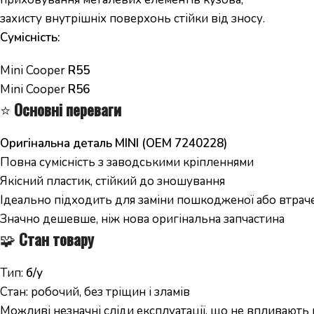
захисту внутрішніх поверхонь стійки від зносу.
Сумісність:
Mini Cooper
R55
Mini Cooper
R56
⭐
Основні переваги
Оригінальна деталь MINI (OEM 7240228)
Повна сумісність з заводськими кріпленнями
Якісний пластик, стійкий до зношування
Ідеально підходить для заміни пошкодженої або втрач
Значно дешевше, ніж нова оригінальна запчастина
🧩
Стан товару
Тип:
б/у
Стан: робочий, без тріщин і зламів
Можливі незначні сліди експлуатації, що не впливають 