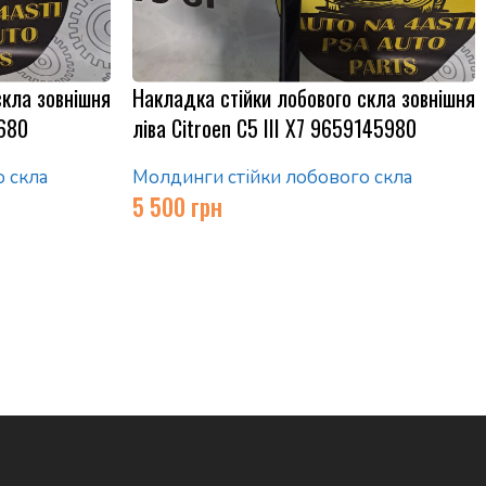
скла зовнішня
Накладка стійки лобового скла зовнішня
4680
ліва Citroen C5 III X7 9659145980
 скла
Молдинги стійки лобового скла
5 500
грн