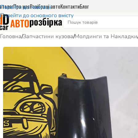
аталог
Про нас
Розібрані авто
Контакти
Блог
Перейти до навігації
Перейти до основного вмісту
Головна
/
Запчастини кузова
/
Молдинги та Накладки