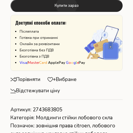
Купити зараз
Доступні способи оплати:
Післяплата
Готівка при отриманні
Онлайн за реквізитами
Безготівка без ПДВ
Безготівка з ПДВ
Visa
/
Master
Card
ApplePay
G
o
o
g
l
e
Pay
Порівняти
+Вибране
Відстежувати ціну
Артикул:
2743683805
Категорія:
Молдинги стійки лобового скла
Позначок:
зовнішня права citroen
,
лобового