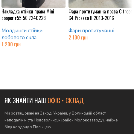
Накладка стійки права Mini
Фара протитуманна права Citroen
cooper r55 56 7240228
C4 Picasso II 2013-2016
Молдинги стійки
Фари протитуманні
2 100
грн
лобового скла
1 200
грн
Додати в кошик
Додати в кошик
ЯК ЗНАЙТИ НАШ
ОФІС • СКЛАД
Ми розташовані на Заході України, у Волинській області,
неподалік міста Нововолинськ (район Молокозаводу), майже
біля кордону з Польщею.