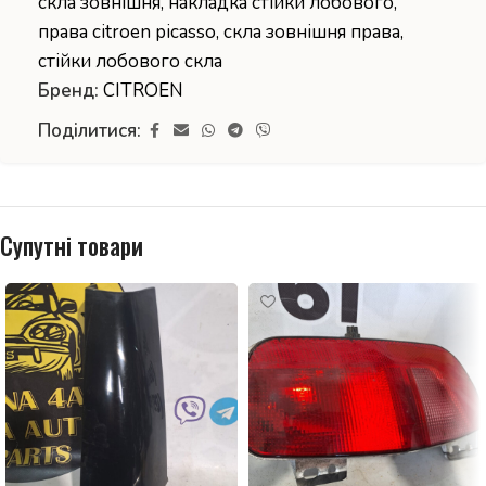
скла зовнішня
,
накладка стійки лобового
,
права citroen picasso
,
скла зовнішня права
,
стійки лобового скла
Бренд:
CITROEN
Поділитися:
Супутні товари