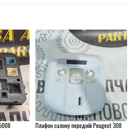
 5008
Плафон салону передній Peugeot 308