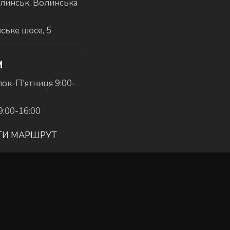
линськ, Волинська
вське шосе, 5
И
ок-П'ятниця 9:00-
9:00-16:00
ТИ МАРШРУТ