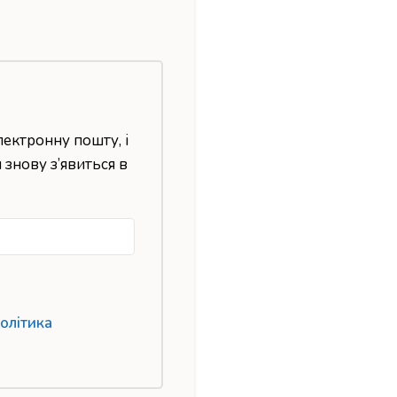
лектронну пошту, і
н знову з’явиться в
олітика