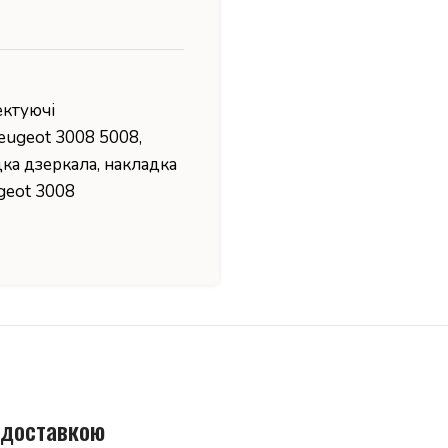
ектуючі
eugeot 3008 5008
,
дка дзеркала
,
накладка
geot 3008
 доставкою