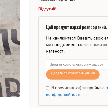
Відсутній
Цей продукт наразі розпроданий.
Не хвилюйтеся! Введіть свою е
ми повідомимо вас, як тільки ві
наявності.
Додати до списку очікування
Я прочитав(-ла) та приймаю
п
конфіденційності