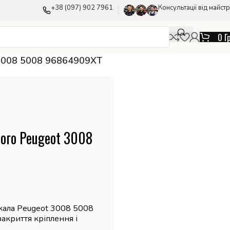
+38 (097) 902 7961
Консультації від майстр
0
Г
 3008 5008 96864909XT
ого Peugeot 3008
ркала Peugeot 3008 5008
акриття кріплення і