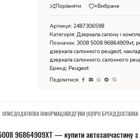
Порівняти
+Вибране
Артикул:
2487306598
Категорія:
Дзеркала салону і компл
Позначок:
3008 5008 96864909xt
,
p
дзеркала салонного peugeot
,
накла
дзеркала салонного
,
салонного peu
Бренд:
Peugeot
Поділитися:
ОПИС
ДОДАТКОВА ІНФОРМАЦІЯ
ВІДГУКИ (0)
ПРО БРЕНД
ДОСТАВКА
5008 96864909XT — купити автозапчастину з