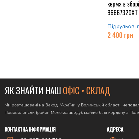
керма в збор
96667320XT
Підрульові 
2 400
грн
ЯК ЗНАЙТИ НАШ
ОФІС • СКЛАД
Ми розташовані на Заході України, у Волинській області, неподал
Нововолинськ (район Молокозаводу), майже біля кордону з По
КОНТАКТНА ІНФОРМАЦІЯ
АДРЕСА