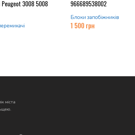
і Peugeot 3008 5008
966689538002
Блоки запобіжників
1 500
грн
перемикачі
ік міста
льщею.