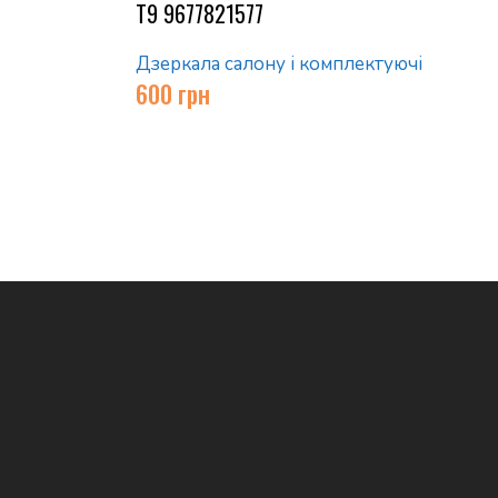
T9 9677821577
Дзеркала салону і комплектуючі
600
грн