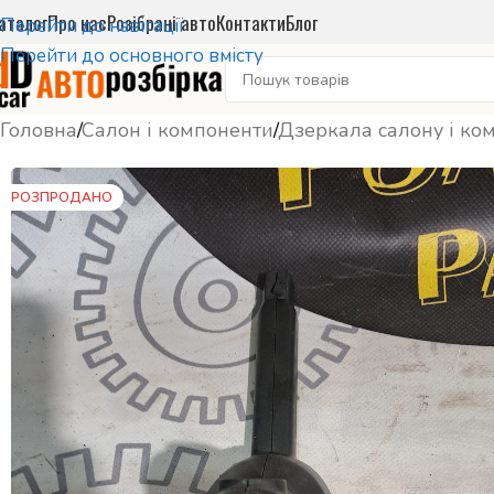
аталог
Про нас
Розібрані авто
Контакти
Блог
Перейти до навігації
Перейти до основного вмісту
Головна
/
Салон і компоненти
/
Дзеркала салону і ко
РОЗПРОДАНО