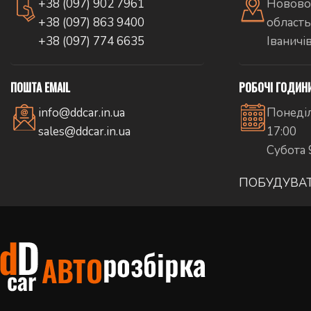
+38 (097) 902 7961
Новово
+38 (097) 863 9400
область
+38 (097) 774 6635
Іваничі
ПОШТА EMAIL
РОБОЧІ ГОДИН
info@ddcar.in.ua
Понеділ
sales@ddcar.in.ua
17:00
Субота 
ПОБУДУВА